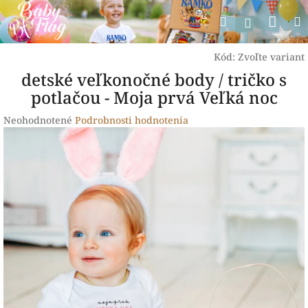
Prejsť
Nák
Hľadať
na
Prihlásen
obsah
koší
Kód:
Zvoľte variant
detské veľkonočné body / tričko s
potlačou - Moja prvá Veľká noc
Priemerné
Neohodnotené
Podrobnosti hodnotenia
hodnotenie
produktu
je
0,0
z
5
hviezdičiek.