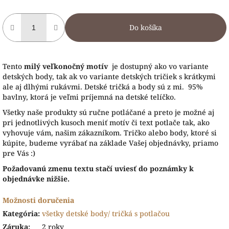
Do košíka
Tento
milý veľkonočný motív
je dostupný ako vo variante
detských body, tak ak vo variante detských tričiek s krátkymi
ale aj dlhými rukávmi. Detské tričká a body sú z mi. 95%
bavlny, ktorá je veľmi príjemná na detské telíčko.
Všetky naše produkty sú ručne potláčané a preto je možné aj
pri jednotlivých kusoch meniť motív či text potlače tak, ako
vyhovuje vám, našim zákazníkom. Tričko alebo body, ktoré si
kúpite, budeme vyrábať na základe Vašej objednávky, priamo
pre Vás :)
Požadovanú zmenu textu stačí uviesť do poznámky k
objednávke nižšie.
Možnosti doručenia
Kategória
:
všetky detské body/ tričká s potlačou
Záruka
:
2 roky