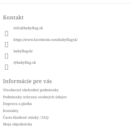
Z
á
Kontakt
p
ä
info
@
babyflag.sk
t
i
https://www.facebook.com/babyflagsk/
e
babyflagsk/
@babyflag.sk
Informácie pre vás
Všeobecné obchodné podmienky
Podmienky ochrany osobných údajov
Doprava a platba
Kontakty
Často kladené otázky / FAQ
Moja objednávka