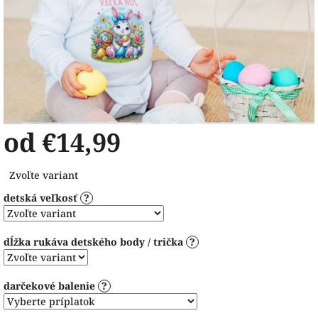
od
€14,99
Jednotková
Zvoľte variant
cena:
detská veľkosť
?
dĺžka rukáva detského body / trička
?
darčekové balenie
?