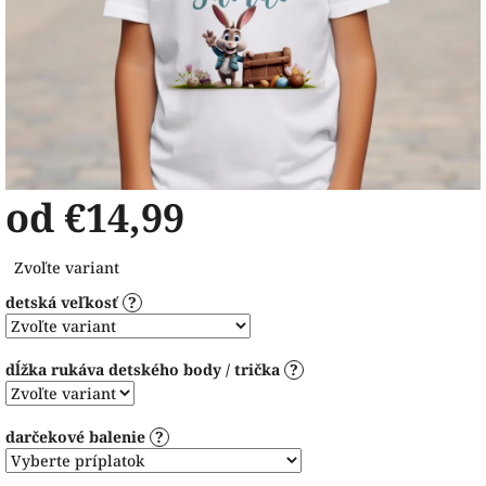
od
€14,99
Jednotková
Zvoľte variant
cena:
detská veľkosť
?
dĺžka rukáva detského body / trička
?
darčekové balenie
?