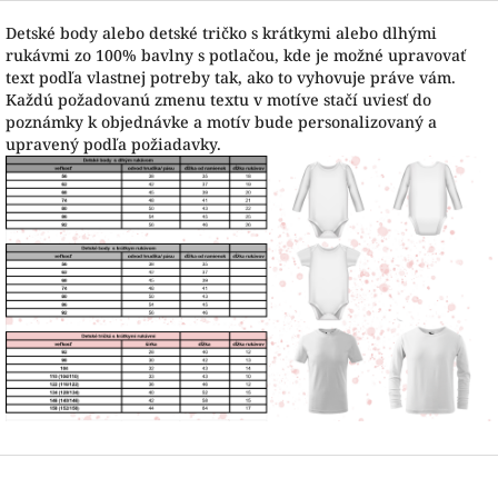
Detské body alebo detské tričko s krátkymi alebo dlhými
rukávmi zo 100% bavlny s potlačou, kde je možné upravovať
text podľa vlastnej potreby tak, ako to vyhovuje práve vám.
Každú požadovanú zmenu textu v motíve stačí uviesť do
poznámky k objednávke a motív bude personalizovaný a
upravený podľa požiadavky.
Z
á