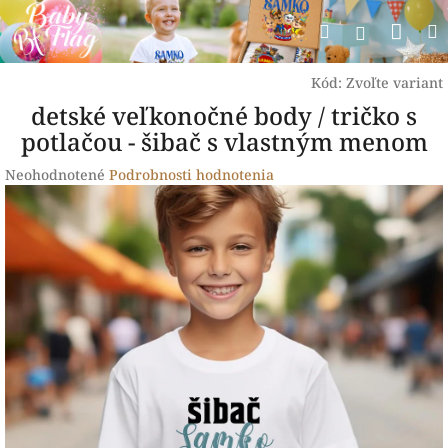
Prejsť
Nák
Hľadať
na
Prihlásen
obsah
koší
Kód:
Zvoľte variant
detské veľkonočné body / tričko s
potlačou - šibač s vlastným menom
Priemerné
Neohodnotené
Podrobnosti hodnotenia
hodnotenie
produktu
je
0,0
z
5
hviezdičiek.