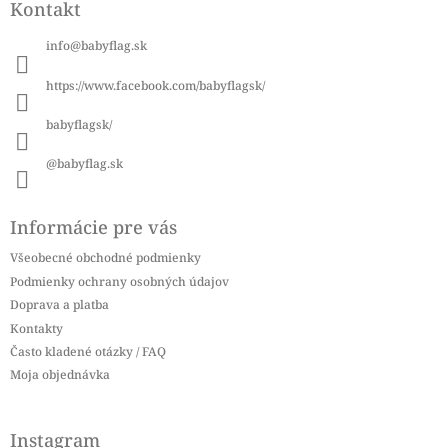
Kontakt
p
ä
info
@
babyflag.sk
t
i
https://www.facebook.com/babyflagsk/
e
babyflagsk/
@babyflag.sk
Informácie pre vás
Všeobecné obchodné podmienky
Podmienky ochrany osobných údajov
Doprava a platba
Kontakty
Často kladené otázky / FAQ
Moja objednávka
Instagram