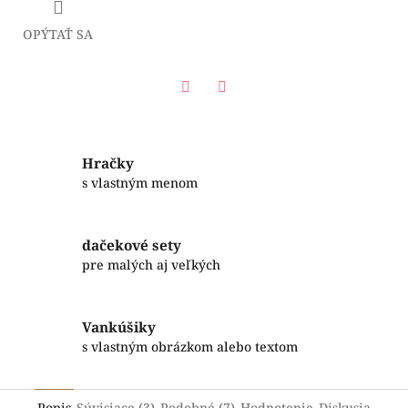
OPÝTAŤ SA
Facebook
Twitter
Hračky
s vlastným menom
dačekové sety
pre malých aj veľkých
Vankúšiky
s vlastným obrázkom alebo textom
Popis
Súvisiace (3)
Podobné (7)
Hodnotenie
Diskusia