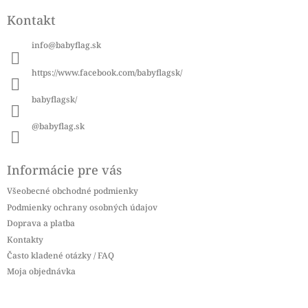
á
Kontakt
p
ä
info
@
babyflag.sk
t
i
https://www.facebook.com/babyflagsk/
e
babyflagsk/
@babyflag.sk
Informácie pre vás
Všeobecné obchodné podmienky
Podmienky ochrany osobných údajov
Doprava a platba
Kontakty
Často kladené otázky / FAQ
Moja objednávka