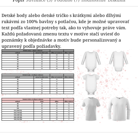
Detské body alebo detské tričko s krátkymi alebo dlhými
rukávmi zo 100% bavlny s potlačou, kde je možné upravovať
text podľa vlastnej potreby tak, ako to vyhovuje práve vám.
Každú požadovanú zmenu textu v motíve stačí uviesť do
poznámky k objednávke a motív bude personalizovaný a
upravený podľa požiadavky.
Z