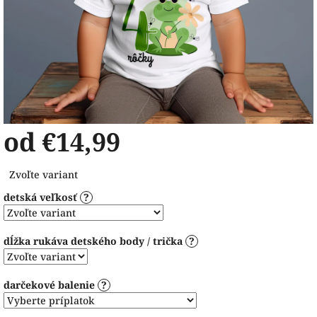
od
€14,99
Jednotková
Zvoľte variant
cena:
detská veľkosť
?
dĺžka rukáva detského body / trička
?
darčekové balenie
?