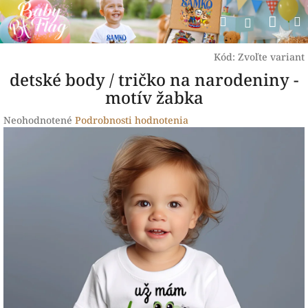
Prejsť
Nák
Hľadať
na
Prihlásen
obsah
koší
Kód:
Zvoľte variant
detské body / tričko na narodeniny -
motív žabka
Priemerné
Neohodnotené
Podrobnosti hodnotenia
hodnotenie
produktu
je
0,0
z
5
hviezdičiek.