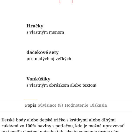
Facebook
Twitter
Hračky
s vlastným menom
dačekové sety
pre malých aj veľkých
Vankúšiky
s vlastným obrázkom alebo textom
Popis
Súvisiace (8)
Hodnotenie
Diskusia
Detské body alebo detské tričko s krátkymi alebo dlhými
rukávmi zo 100% bavlny s potlačou, kde je možné upravovať
text podľa vlastnej potreby tak, ako to vyhovuje práve vám.