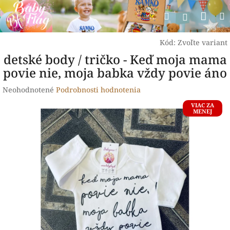
Prejsť
Nák
Hľadať
na
Prihlásen
obsah
koší
Kód:
Zvoľte variant
detské body / tričko - Keď moja mama
povie nie, moja babka vždy povie áno
Priemerné
Neohodnotené
Podrobnosti hodnotenia
hodnotenie
VIAC ZA
produktu
MENEJ
je
0,0
z
5
hviezdičiek.