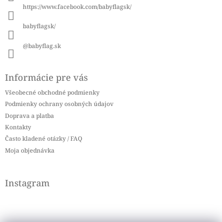
i
https://www.facebook.com/babyflagsk/
e
babyflagsk/
@babyflag.sk
Informácie pre vás
Všeobecné obchodné podmienky
Podmienky ochrany osobných údajov
Doprava a platba
Kontakty
Často kladené otázky / FAQ
Moja objednávka
Instagram