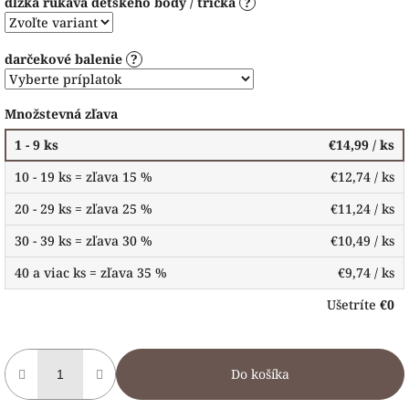
dĺžka rukáva detského body / trička
?
darčekové balenie
?
Množstevná zľava
1 - 9 ks
€14,99
/ ks
10 - 19 ks = zľava 15 %
€12,74
/ ks
20 - 29 ks = zľava 25 %
€11,24
/ ks
30 - 39 ks = zľava 30 %
€10,49
/ ks
40 a viac ks = zľava 35 %
€9,74
/ ks
Ušetríte
€0
Do košíka