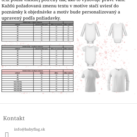
Každú požadovanú zmenu textu v motíve stačí uviesť do
poznámky k objednávke a motív bude personalizovaný a
upravený podľa požiadavky.
Z
á
Kontakt
p
ä
info
@
babyflag.sk
t