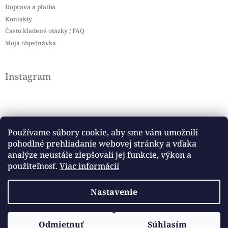
Doprava a platba
Kontakty
Často kladené otázky / FAQ
Moja objednávka
Instagram
Používame súbory cookie, aby sme vám umožnili
pohodlné prehliadanie webovej stránky a vďaka
Sledovať na Instagrame
analýze neustále zlepšovali jej funkcie, výkon a
použiteľnosť.
Viac informácií
Facebook
Nastavenie
Copyright 2026
Baby flag
. Všetky práva vyhradené.
Vytvoril Shoptet
Odmietnuť
Súhlasím