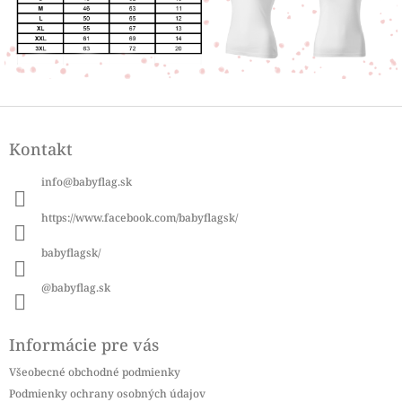
Z
á
Kontakt
p
ä
info
@
babyflag.sk
t
i
https://www.facebook.com/babyflagsk/
e
babyflagsk/
@babyflag.sk
Informácie pre vás
Všeobecné obchodné podmienky
Podmienky ochrany osobných údajov