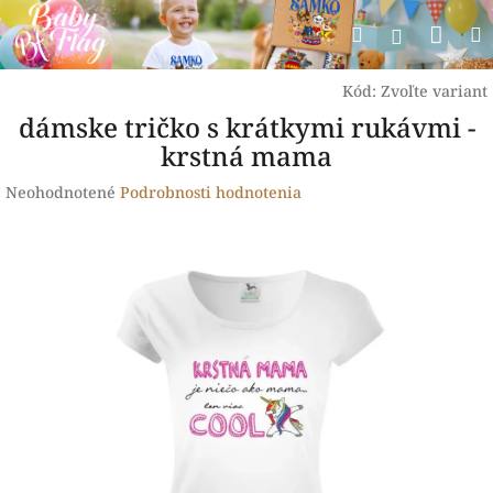
Prejsť
Nák
Hľadať
na
Prihlásen
obsah
koší
Kód:
Zvoľte variant
dámske tričko s krátkymi rukávmi -
krstná mama
Priemerné
Neohodnotené
Podrobnosti hodnotenia
hodnotenie
produktu
je
0,0
z
5
hviezdičiek.