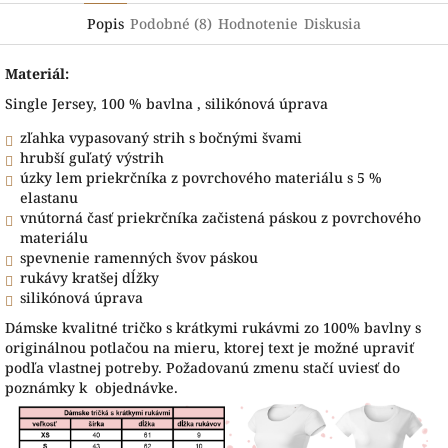
Popis
Podobné (8)
Hodnotenie
Diskusia
Materiál:
Single Jersey, 100 % bavlna , silikónová úprava
zľahka vypasovaný strih s bočnými švami
hrubší guľatý výstrih
úzky lem priekrčníka z povrchového materiálu s 5 %
elastanu
vnútorná časť priekrčníka začistená páskou z povrchového
materiálu
spevnenie ramenných švov páskou
rukávy kratšej dĺžky
silikónová úprava
Dámske kvalitné tričko s krátkymi rukávmi zo 100% bavlny s
originálnou potlačou na mieru, ktorej text je možné upraviť
podľa vlastnej potreby. Požadovanú zmenu stačí uviesť do
poznámky k objednávke.