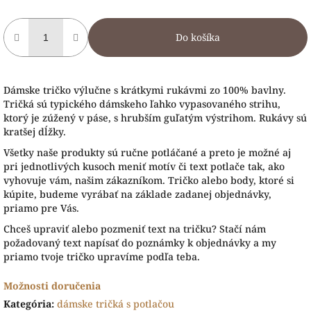
Do košíka
Dámske tričko výlučne s krátkymi rukávmi zo 100% bavlny.
Tričká sú typického dámskeho ľahko vypasovaného strihu,
ktorý je zúžený v páse, s hrubším guľatým výstrihom. Rukávy sú
kratšej dĺžky.
Všetky naše produkty sú ručne potláčané a preto je možné aj
pri jednotlivých kusoch meniť motív či text potlače tak, ako
vyhovuje vám, našim zákazníkom. Tričko alebo body, ktoré si
kúpite, budeme vyrábať na základe zadanej objednávky,
priamo pre Vás.
Chceš upraviť alebo pozmeniť text na tričku? Stačí nám
požadovaný text napísať do poznámky k objednávky a my
priamo tvoje tričko upravíme podľa teba.
Možnosti doručenia
Kategória
:
dámske tričká s potlačou