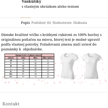
Vankúšiky
s vlastným obrázkom alebo textom
Popis
Podobné (6)
Hodnotenie
Diskusia
Dámske kvalitné tričko s krátkymi rukávmi zo 100% bavlny s
originálnou potlačou na mieru, ktorej text je možné upraviť
podľa vlastnej potreby. Požadovanú zmenu stačí uviesť do
poznámky k objednávke.
Z
á
Kontakt
p