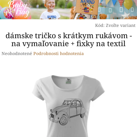
Prejsť
Nák
Hľadať
na
Prihlásen
obsah
koší
Kód:
Zvoľte variant
dámske tričko s krátkym rukávom -
na vymaľovanie + fixky na textil
Priemerné
Neohodnotené
Podrobnosti hodnotenia
hodnotenie
produktu
je
0,0
z
5
hviezdičiek.