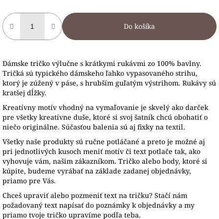
Do košíka
Dámske tričko výlučne s krátkymi rukávmi zo 100% bavlny.
Tričká sú typického dámskeho ľahko vypasovaného strihu,
ktorý je zúžený v páse, s hrubším guľatým výstrihom. Rukávy sú
kratšej dĺžky.
Kreatívny motív vhodný na vymaľovanie je skvelý ako darček
pre všetky kreatívne duše, ktoré si svoj šatník chcú obohatiť o
niečo originálne. Súčasťou balenia sú aj fixky na textil.
Všetky naše produkty sú ručne potláčané a preto je možné aj
pri jednotlivých kusoch meniť motív či text potlače tak, ako
vyhovuje vám, našim zákazníkom. Tričko alebo body, ktoré si
kúpite, budeme vyrábať na základe zadanej objednávky,
priamo pre Vás.
Chceš upraviť alebo pozmeniť text na tričku? Stačí nám
požadovaný text napísať do poznámky k objednávky a my
priamo tvoje tričko upravíme podľa teba.