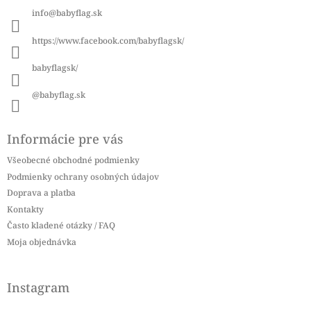
ä
info
@
babyflag.sk
t
i
https://www.facebook.com/babyflagsk/
e
babyflagsk/
@babyflag.sk
Informácie pre vás
Všeobecné obchodné podmienky
Podmienky ochrany osobných údajov
Doprava a platba
Kontakty
Často kladené otázky / FAQ
Moja objednávka
Instagram