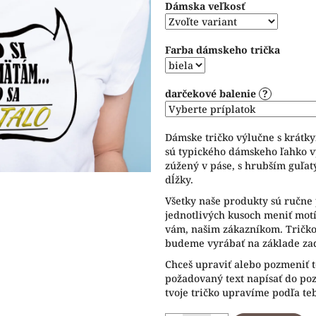
Dámska veľkosť
5
hviezdičiek.
Farba dámskeho trička
darčekové balenie
?
Dámske tričko výlučne s krátk
sú typického dámskeho ľahko v
zúžený v páse, s hrubším guľat
dĺžky.
Všetky naše produkty sú ručne 
jednotlivých kusoch meniť motív
vám, našim zákazníkom. Tričko 
budeme vyrábať na základe zad
Chceš upraviť alebo pozmeniť t
požadovaný text napísať do p
tvoje tričko upravíme podľa te