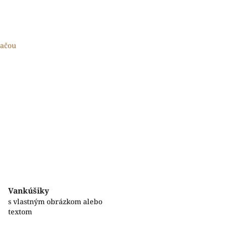
lačou
Vankúšiky
s vlastným obrázkom alebo
textom