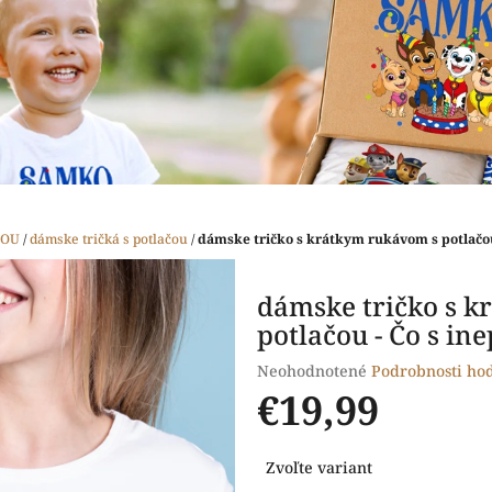
ČOU
/
dámske tričká s potlačou
/
dámske tričko s krátkym rukávom s potlačou
dámske tričko s 
potlačou - Čo s in
Priemerné
Neohodnotené
Podrobnosti ho
hodnotenie
€19,99
produktu
je
Jednotková
0,0
Zvoľte variant
cena:
z