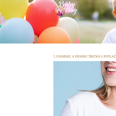
Prejsť
na
obsah
Domov
/
DÁMSKE A PÁNSKE TRIČKÁ S POTLA