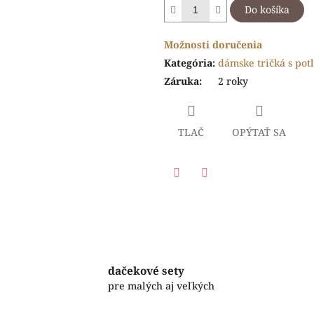
Do košíka
Možnosti doručenia
Kategória
:
dámske tričká s pot
Záruka
:
2 roky
TLAČ
OPÝTAŤ SA
Facebook
Twitter
dačekové sety
pre malých aj veľkých