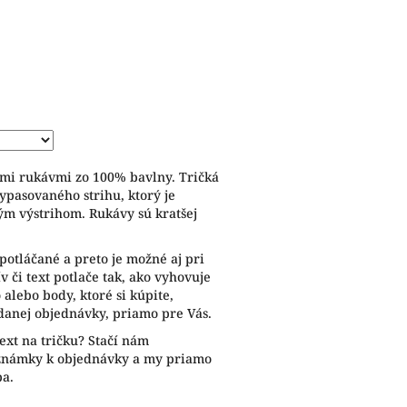
ymi rukávmi zo 100% bavlny. Tričká
ypasovaného strihu, ktorý je
ým výstrihom. Rukávy sú kratšej
potláčané a preto je možné aj pri
 či text potlače tak, ako vyhovuje
alebo body, ktoré si kúpite,
anej objednávky, priamo pre Vás.
ext na tričku? Stačí nám
oznámky k objednávky a my priamo
ba.