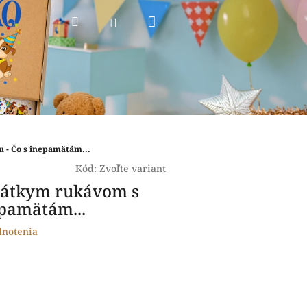
Nákupný
Hľadať
Prihlásenie
košík
 - Čo s inepamätám...
Kód:
Zvoľte variant
krátkym rukávom s
epamätám...
dnotenia