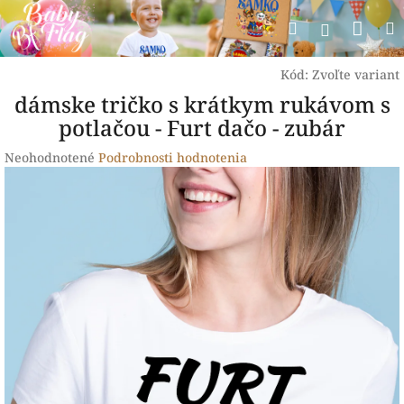
Prejsť
Nák
Hľadať
na
Prihlásen
obsah
koší
Kód:
Zvoľte variant
dámske tričko s krátkym rukávom s
potlačou - Furt dačo - zubár
Priemerné
Neohodnotené
Podrobnosti hodnotenia
hodnotenie
produktu
je
0,0
z
5
hviezdičiek.