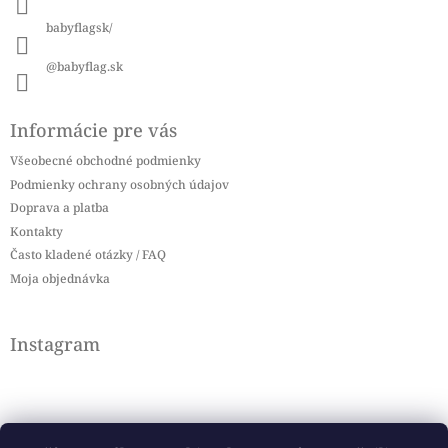
e
babyflagsk/
@babyflag.sk
Informácie pre vás
Všeobecné obchodné podmienky
Podmienky ochrany osobných údajov
Doprava a platba
Kontakty
Často kladené otázky / FAQ
Moja objednávka
Instagram