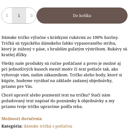
Do košíka
Dámske tričko výlučne s krátkymi rukávmi zo 100% bavlny.
Tričká sú typického dámskeho ľahko vypasovaného strihu,
ktorý je zúžený v páse, s hrubším guľatým výstrihom. Rukávy sú
kratšej dĺžky.
Všetky naše produkty sú ručne potláčané a preto je možné aj
pri jednotlivých kusoch meniť motív či text potlače tak, ako
vyhovuje vám, našim zákazníkom. Tričko alebo body, ktoré si
kúpite, budeme vyrábať na základe zadanej objednávky,
priamo pre Vás.
Chceš upraviť alebo pozmeniť text na tričku? Stačí nám
požadovaný text napísať do poznámky k objednávky a my
priamo tvoje tričko upravíme podľa teba.
Možnosti doručenia
Kategória
:
dámske tričká s potlačou