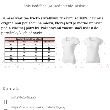
Popis
Podobné (6)
Hodnotenie
Diskusia
Dámske kvalitné tričko s krátkymi rukávmi zo 100% bavlny s
originálnou potlačou na mieru, ktorej text je možné upraviť
podľa vlastnej potreby. Požadovanú zmenu stačí uviesť do
poznámky k objednávke.
Z
á
Kontakt
p
ä
info
@
babyflag.sk
t
i
https://www.facebook.com/babyflagsk/