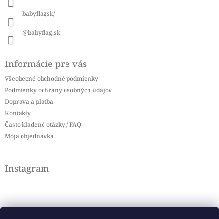
e
babyflagsk/
@babyflag.sk
Informácie pre vás
Všeobecné obchodné podmienky
Podmienky ochrany osobných údajov
Doprava a platba
Kontakty
Často kladené otázky / FAQ
Moja objednávka
Instagram