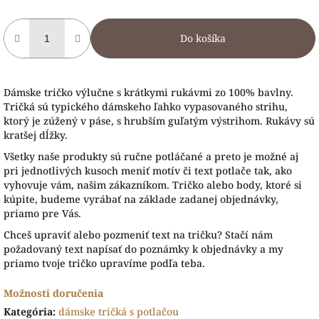
Do košíka
Dámske tričko výlučne s krátkymi rukávmi zo 100% bavlny.
Tričká sú typického dámskeho ľahko vypasovaného strihu,
ktorý je zúžený v páse, s hrubším guľatým výstrihom. Rukávy sú
kratšej dĺžky.
Všetky naše produkty sú ručne potláčané a preto je možné aj
pri jednotlivých kusoch meniť motív či text potlače tak, ako
vyhovuje vám, našim zákazníkom. Tričko alebo body, ktoré si
kúpite, budeme vyrábať na základe zadanej objednávky,
priamo pre Vás.
Chceš upraviť alebo pozmeniť text na tričku? Stačí nám
požadovaný text napísať do poznámky k objednávky a my
priamo tvoje tričko upravíme podľa teba.
Možnosti doručenia
Kategória
:
dámske tričká s potlačou