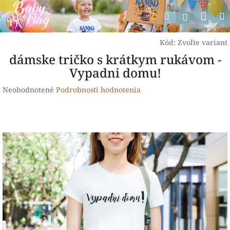
Prejsť
Nák
Hľadať
na
Prihlásen
obsah
koší
Kód:
Zvoľte variant
dámske tričko s krátkym rukávom -
Vypadni domu!
Priemerné
Neohodnotené
Podrobnosti hodnotenia
hodnotenie
produktu
je
0,0
z
5
hviezdičiek.