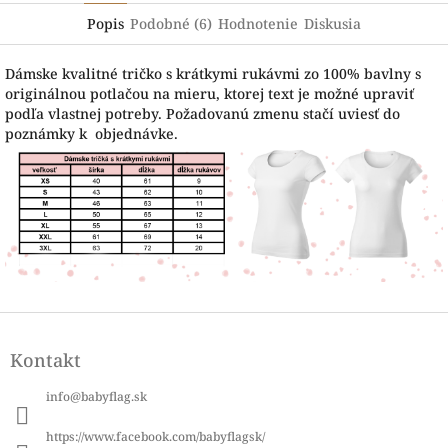
Popis
Podobné (6)
Hodnotenie
Diskusia
Dámske kvalitné tričko s krátkymi rukávmi zo 100% bavlny s
originálnou potlačou na mieru, ktorej text je možné upraviť
podľa vlastnej potreby. Požadovanú zmenu stačí uviesť do
poznámky k objednávke.
Z
á
Kontakt
p
ä
info
@
babyflag.sk
t
i
https://www.facebook.com/babyflagsk/