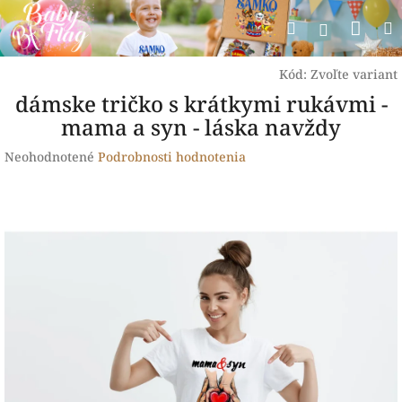
Prejsť
Nák
Hľadať
na
Prihlásen
obsah
koší
Kód:
Zvoľte variant
dámske tričko s krátkymi rukávmi -
mama a syn - láska navždy
Priemerné
Neohodnotené
Podrobnosti hodnotenia
hodnotenie
produktu
je
0,0
z
5
hviezdičiek.