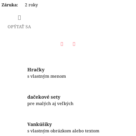
Záruka
:
2 roky
OPÝTAŤ SA
Facebook
Twitter
Hračky
s vlastným menom
dačekové sety
pre malých aj veľkých
Vankúšiky
s vlastným obrázkom alebo textom