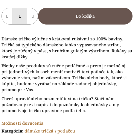
Do košíka
Dámske tričko výlučne s krátkymi rukávmi zo 100% bavlny.
Tričká sú typického dámskeho ľahko vypasovaného strihu,
ktorý je zúžený v páse, s hrubším guľatým výstrihom. Rukávy sú
kratšej dĺžky.
Všetky naše produkty sú ručne potláčané a preto je možné aj
pri jednotlivých kusoch meniť motív či text potlače tak, ako
vyhovuje vám, našim zákazníkom. Tričko alebo body, ktoré si
kúpite, budeme vyrábať na základe zadanej objednávky,
priamo pre Vás.
Chceš upraviť alebo pozmeniť text na tričku? Stačí nám
požadovaný text napísať do poznámky k objednávky a my
priamo tvoje tričko upravíme podľa teba.
Možnosti doručenia
Kategória
:
dámske tričká s potlačou