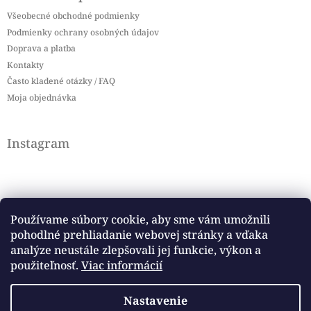
Všeobecné obchodné podmienky
Podmienky ochrany osobných údajov
Doprava a platba
Kontakty
Často kladené otázky / FAQ
Moja objednávka
Instagram
Používame súbory cookie, aby sme vám umožnili
pohodlné prehliadanie webovej stránky a vďaka
Sledovať na Instagrame
analýze neustále zlepšovali jej funkcie, výkon a
použiteľnosť.
Viac informácií
Facebook
Nastavenie