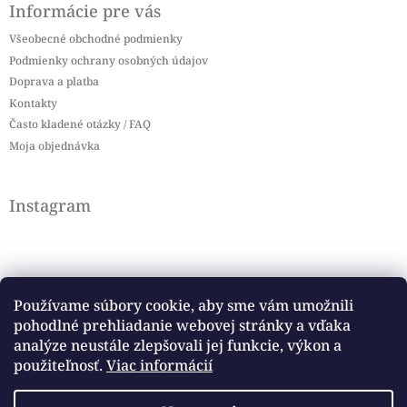
Informácie pre vás
Všeobecné obchodné podmienky
Podmienky ochrany osobných údajov
Doprava a platba
Kontakty
Často kladené otázky / FAQ
Moja objednávka
Instagram
Používame súbory cookie, aby sme vám umožnili
pohodlné prehliadanie webovej stránky a vďaka
Sledovať na Instagrame
analýze neustále zlepšovali jej funkcie, výkon a
použiteľnosť.
Viac informácií
Facebook