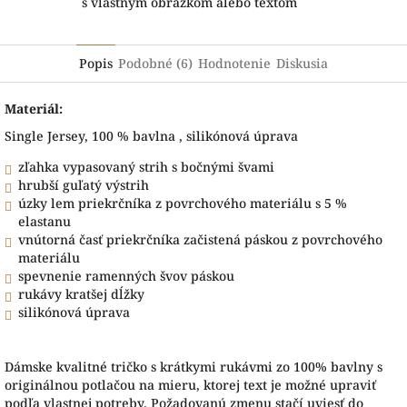
s vlastným obrázkom alebo textom
Popis
Podobné (6)
Hodnotenie
Diskusia
Materiál:
Single Jersey, 100 % bavlna , silikónová úprava
zľahka vypasovaný strih s bočnými švami
hrubší guľatý výstrih
úzky lem priekrčníka z povrchového materiálu s 5 %
elastanu
vnútorná časť priekrčníka začistená páskou z povrchového
materiálu
spevnenie ramenných švov páskou
rukávy kratšej dĺžky
silikónová úprava
Dámske kvalitné tričko s krátkymi rukávmi zo 100% bavlny s
originálnou potlačou na mieru, ktorej text je možné upraviť
podľa vlastnej potreby. Požadovanú zmenu stačí uviesť do