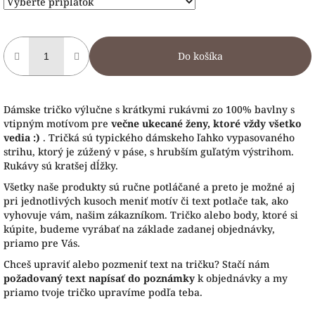
Do košíka
Dámske tričko výlučne s krátkymi rukávmi zo 100% bavlny s
vtipným motívom pre
večne ukecané ženy, ktoré vždy všetko
vedia :)
. Tričká sú typického dámskeho ľahko vypasovaného
strihu, ktorý je zúžený v páse, s hrubším guľatým výstrihom.
Rukávy sú kratšej dĺžky.
Všetky naše produkty sú ručne potláčané a preto je možné aj
pri jednotlivých kusoch meniť motív či text potlače tak, ako
vyhovuje vám, našim zákazníkom. Tričko alebo body, ktoré si
kúpite, budeme vyrábať na základe zadanej objednávky,
priamo pre Vás.
Chceš upraviť alebo pozmeniť text na tričku? Stačí nám
požadovaný text napísať do poznámky
k objednávky a my
priamo tvoje tričko upravíme podľa teba.