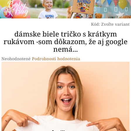
Prejsť
Nák
Hľadať
na
Prihlásen
obsah
koší
Kód:
Zvoľte variant
dámske biele tričko s krátkym
rukávom -som dôkazom, že aj google
nemá...
Priemerné
Neohodnotené
Podrobnosti hodnotenia
hodnotenie
produktu
je
0,0
z
5
hviezdičiek.