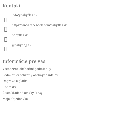
á
Kontakt
p
ä
info
@
babyflag.sk
t
i
https://www.facebook.com/babyflagsk/
e
babyflagsk/
@babyflag.sk
Informácie pre vás
Všeobecné obchodné podmienky
Podmienky ochrany osobných údajov
Doprava a platba
Kontakty
Často kladené otázky / FAQ
Moja objednávka