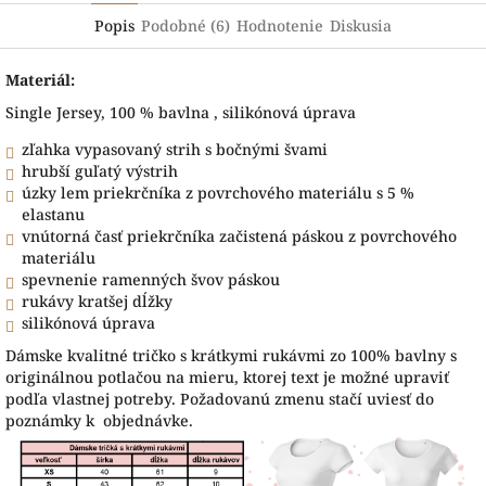
Popis
Podobné (6)
Hodnotenie
Diskusia
Materiál:
Single Jersey, 100 % bavlna , silikónová úprava
zľahka vypasovaný strih s bočnými švami
hrubší guľatý výstrih
úzky lem priekrčníka z povrchového materiálu s 5 %
elastanu
vnútorná časť priekrčníka začistená páskou z povrchového
materiálu
spevnenie ramenných švov páskou
rukávy kratšej dĺžky
silikónová úprava
Dámske kvalitné tričko s krátkymi rukávmi zo 100% bavlny s
originálnou potlačou na mieru, ktorej text je možné upraviť
podľa vlastnej potreby. Požadovanú zmenu stačí uviesť do
poznámky k objednávke.