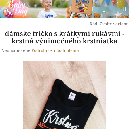
Prejsť
Nák
Hľadať
na
Prihlásen
obsah
koší
Kód:
Zvoľte variant
dámske tričko s krátkymi rukávmi -
krstná výnimočného krstniatka
Priemerné
Neohodnotené
Podrobnosti hodnotenia
hodnotenie
produktu
je
0,0
z
5
hviezdičiek.