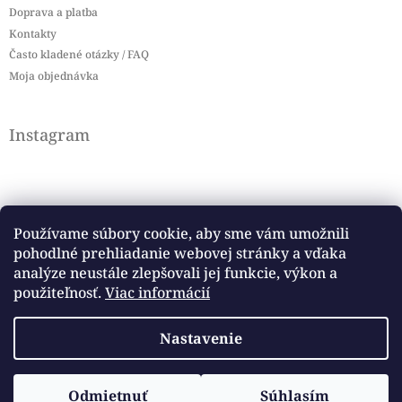
Doprava a platba
Kontakty
Často kladené otázky / FAQ
Moja objednávka
Instagram
Používame súbory cookie, aby sme vám umožnili
pohodlné prehliadanie webovej stránky a vďaka
Sledovať na Instagrame
analýze neustále zlepšovali jej funkcie, výkon a
použiteľnosť.
Viac informácií
Facebook
Nastavenie
Copyright 2026
Baby flag
. Všetky práva vyhradené.
Vytvoril Shoptet
Odmietnuť
Súhlasím