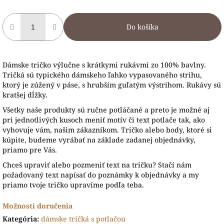
Do košíka
Dámske tričko výlučne s krátkymi rukávmi zo 100% bavlny.
Tričká sú typického dámskeho ľahko vypasovaného strihu,
ktorý je zúžený v páse, s hrubším guľatým výstrihom. Rukávy sú
kratšej dĺžky.
Všetky naše produkty sú ručne potláčané a preto je možné aj
pri jednotlivých kusoch meniť motív či text potlače tak, ako
vyhovuje vám, našim zákazníkom. Tričko alebo body, ktoré si
kúpite, budeme vyrábať na základe zadanej objednávky,
priamo pre Vás.
Chceš upraviť alebo pozmeniť text na tričku? Stačí nám
požadovaný text napísať do poznámky k objednávky a my
priamo tvoje tričko upravíme podľa teba.
Možnosti doručenia
Kategória
:
dámske tričká s potlačou