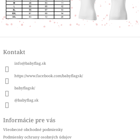
Z
á
Kontakt
p
ä
info
@
babyflag.sk
t
i
https://www.facebook.com/babyflagsk/
e
babyflagsk/
@babyflag.sk
Informácie pre vás
Všeobecné obchodné podmienky
Podmienky ochrany osobných údajov