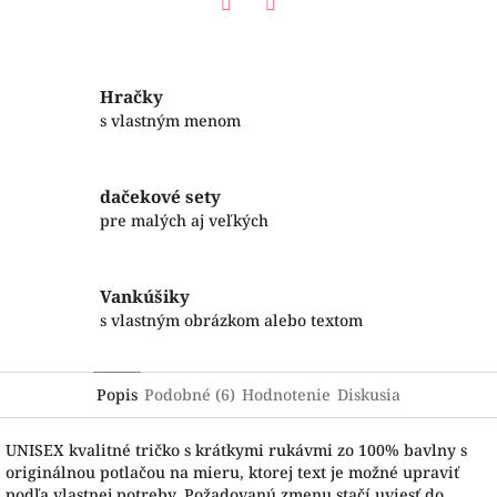
Facebook
Twitter
Hračky
s vlastným menom
dačekové sety
pre malých aj veľkých
Vankúšiky
s vlastným obrázkom alebo textom
Popis
Podobné (6)
Hodnotenie
Diskusia
UNISEX kvalitné tričko s krátkymi rukávmi zo 100% bavlny s
originálnou potlačou na mieru, ktorej text je možné upraviť
podľa vlastnej potreby. Požadovanú zmenu stačí uviesť do