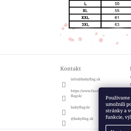
Z
á
Kontakt
p
ä
info
@
babyflag.sk
t
i
https://www.facebook.com/baby
e
flagsk/
Používame 
umožnili p
babyflagsk/
stránky a v
funkcie, vý
@babyflag.sk