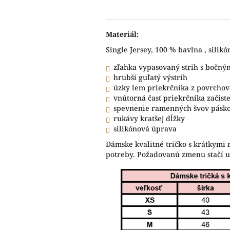
Materiál:
Single Jersey, 100 % bavlna , silik
zľahka vypasovaný strih s bočný
hrubší guľatý výstrih
úzky lem priekrčníka z povrchov
vnútorná časť priekrčníka začis
spevnenie ramenných švov pásk
rukávy kratšej dĺžky
silikónová úprava
Dámske kvalitné tričko s krátkymi 
potreby. Požadovanú zmenu stačí 