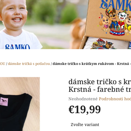
ČOU
/
dámske tričká s potlačou
/
dámske tričko s krátkym rukávom - Krstná -
dámske tričko s k
Krstná - farebné t
Priemerné
Neohodnotené
Podrobnosti ho
hodnotenie
€19,99
produktu
je
Jednotková
0,0
Zvoľte variant
cena:
z