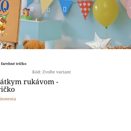
Nákupný
Hľadať
Prihlásenie
košík
 farebné tričko
Kód:
Zvoľte variant
rátkym rukávom -
ričko
dnotenia