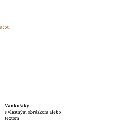
lačou
Vankúšiky
s vlastným obrázkom alebo
textom