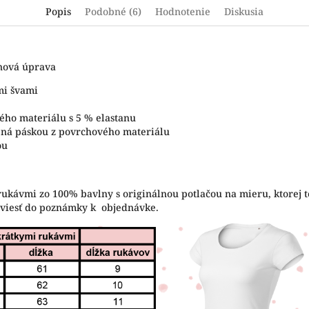
Popis
Podobné (6)
Hodnotenie
Diskusia
ónová úprava
mi švami
ého materiálu s 5 % elastanu
tená páskou z povrchového materiálu
ou
rukávmi zo 100% bavlny s originálnou potlačou na mieru, ktorej t
uviesť do poznámky k objednávke.