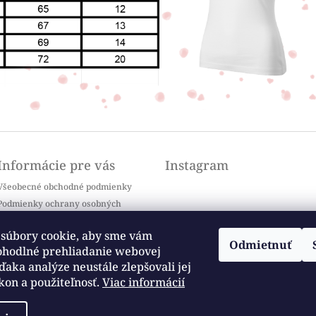
Informácie pre vás
Instagram
Všeobecné obchodné podmienky
Podmienky ochrany osobných
údajov
Doprava a platba
súbory cookie, aby sme vám
Odmietnuť
Kontakty
ohodlné prehliadanie webovej
Sledovať na Instagrame
Často kladené otázky / FAQ
ďaka analýze neustále zlepšovali jej
kon a použiteľnosť.
Viac informácií
Moja objednávka