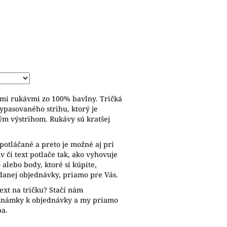
ymi rukávmi zo 100% bavlny. Tričká
ypasovaného strihu, ktorý je
ým výstrihom. Rukávy sú kratšej
potláčané a preto je možné aj pri
 či text potlače tak, ako vyhovuje
alebo body, ktoré si kúpite,
anej objednávky, priamo pre Vás.
ext na tričku? Stačí nám
oznámky k objednávky a my priamo
ba.