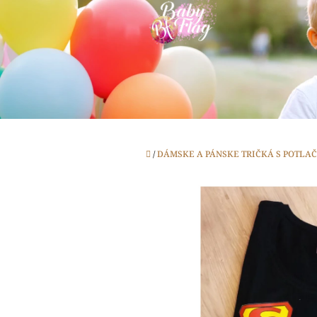
Prejsť
na
obsah
Domov
/
DÁMSKE A PÁNSKE TRIČKÁ S POTLA