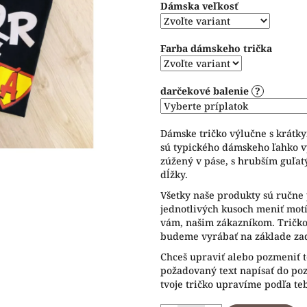
Dámska veľkosť
5
hviezdičiek.
Farba dámskeho trička
darčekové balenie
?
Dámske tričko výlučne s krátk
sú typického dámskeho ľahko v
zúžený v páse, s hrubším guľat
dĺžky.
Všetky naše produkty sú ručne 
jednotlivých kusoch meniť motív
vám, našim zákazníkom. Tričko 
budeme vyrábať na základe zad
Chceš upraviť alebo pozmeniť t
požadovaný text napísať do p
tvoje tričko upravíme podľa te