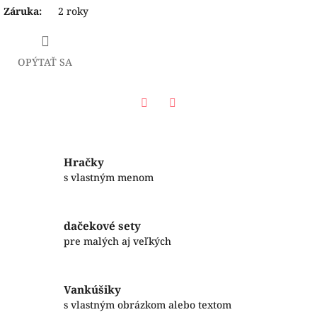
Záruka
:
2 roky
OPÝTAŤ SA
Facebook
Twitter
Hračky
s vlastným menom
dačekové sety
pre malých aj veľkých
Vankúšiky
s vlastným obrázkom alebo textom