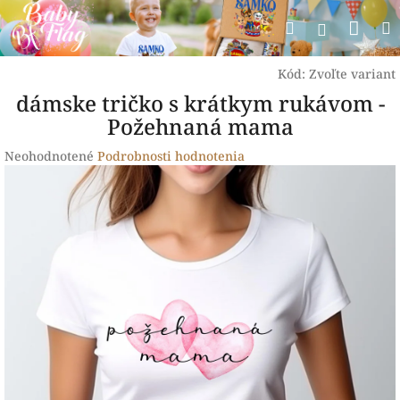
Prejsť
Nák
Hľadať
na
Prihlásen
obsah
koší
Kód:
Zvoľte variant
dámske tričko s krátkym rukávom -
Požehnaná mama
Priemerné
Neohodnotené
Podrobnosti hodnotenia
hodnotenie
produktu
je
0,0
z
5
hviezdičiek.