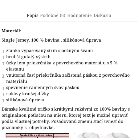
Popis
Podobné (6)
Hodnotenie
Diskusia
Materiál:
Single Jersey, 100 % bavlna , silikónová úprava
zľahka vypasovaný strih s bočnými švami
hrubší guľatý výstrih
úzky lem priekrčníka z povrchového materiálu s 5 %
elastanu
vnútorná časť priekrčníka začistená páskou z povrchového
materiálu
spevnenie ramenných švov páskou
rukávy kratšej dĺžky
silikónová úprava
Dámske kvalitné tričko s krátkymi rukávmi zo 100% bavlny s
originálnou potlačou na mieru, ktorej text je možné upraviť
podľa vlastnej potreby. Požadovanú zmenu stačí uviesť do
poznámky k objednávke.