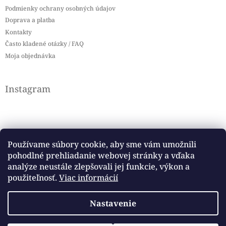
Podmienky ochrany osobných údajov
Doprava a platba
Kontakty
Často kladené otázky / FAQ
Moja objednávka
Instagram
Používame súbory cookie, aby sme vám umožnili
pohodlné prehliadanie webovej stránky a vďaka
Sledovať na Instagrame
analýze neustále zlepšovali jej funkcie, výkon a
použiteľnosť.
Viac informácií
Facebook
Nastavenie