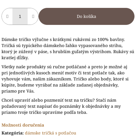
Do košíka
Dámske tričko výlučne s krátkymi rukávmi zo 100% bavlny.
Tričká sú typického dámskeho ľahko vypasovaného strihu,
ktorý je zúžený v páse, s hrubším guľatým výstrihom. Rukávy sú
kratšej dĺžky.
Všetky naše produkty sú ručne potláčané a preto je možné aj
pri jednotlivých kusoch meniť motív či text potlače tak, ako
vyhovuje vám, našim zákazníkom. Tričko alebo body, ktoré si
kúpite, budeme vyrábať na základe zadanej objednávky,
priamo pre Vás.
Chceš upraviť alebo pozmeniť text na tričku? Stačí nám
požadovaný text napísať do poznámky k objednávky a my
priamo tvoje tričko upravíme podľa teba.
Možnosti doručenia
Kategória
:
dámske tričká s potlačou