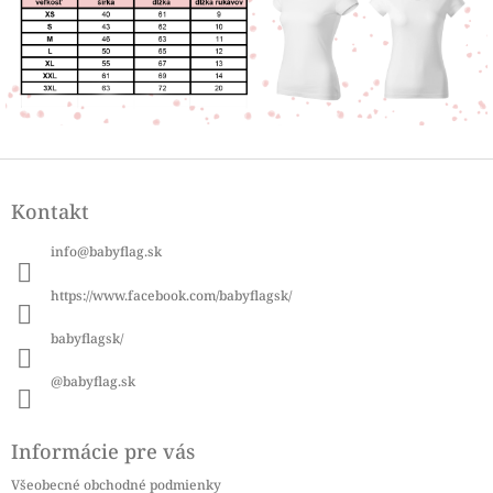
Z
á
Kontakt
p
ä
info
@
babyflag.sk
t
i
https://www.facebook.com/babyflagsk/
e
babyflagsk/
@babyflag.sk
Informácie pre vás
Všeobecné obchodné podmienky