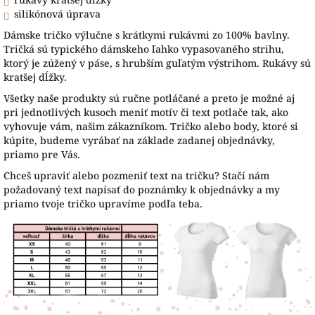
silikónová úprava
Dámske tričko výlučne s krátkymi rukávmi zo 100% bavlny.
Tričká sú typického dámskeho ľahko vypasovaného strihu,
ktorý je zúžený v páse, s hrubším guľatým výstrihom. Rukávy sú
kratšej dĺžky.
Všetky naše produkty sú ručne potláčané a preto je možné aj
pri jednotlivých kusoch meniť motív či text potlače tak, ako
vyhovuje vám, našim zákazníkom. Tričko alebo body, ktoré si
kúpite, budeme vyrábať na základe zadanej objednávky,
priamo pre Vás.
Chceš upraviť alebo pozmeniť text na tričku? Stačí nám
požadovaný text napísať do poznámky k objednávky a my
priamo tvoje tričko upravíme podľa teba.