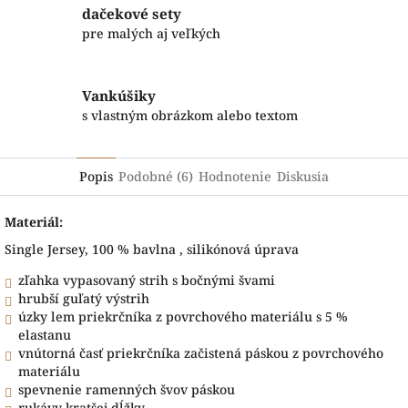
dačekové sety
pre malých aj veľkých
Vankúšiky
s vlastným obrázkom alebo textom
Popis
Podobné (6)
Hodnotenie
Diskusia
Materiál:
Single Jersey, 100 % bavlna , silikónová úprava
zľahka vypasovaný strih s bočnými švami
hrubší guľatý výstrih
úzky lem priekrčníka z povrchového materiálu s 5 %
elastanu
vnútorná časť priekrčníka začistená páskou z povrchového
materiálu
spevnenie ramenných švov páskou
rukávy kratšej dĺžky