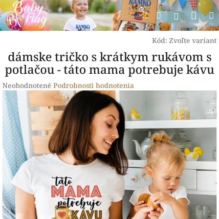
Prejsť
Nák
Hľadať
na
Prihlásen
obsah
koší
Kód:
Zvoľte variant
dámske tričko s krátkym rukávom s
potlačou - táto mama potrebuje kávu
Priemerné
Neohodnotené
Podrobnosti hodnotenia
hodnotenie
produktu
je
0,0
z
5
hviezdičiek.