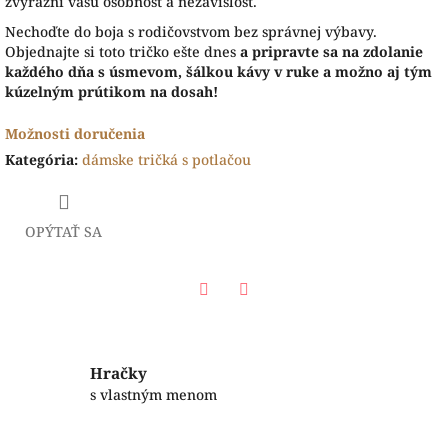
zvýrazní vašu osobnosť a nezávislosť.
Nechoďte do boja s rodičovstvom bez správnej výbavy.
Objednajte si toto tričko ešte dnes
a pripravte sa na zdolanie
každého dňa s úsmevom, šálkou kávy v ruke a možno aj tým
kúzelným prútikom na dosah!
Možnosti doručenia
Kategória
:
dámske tričká s potlačou
OPÝTAŤ SA
Facebook
Twitter
Hračky
s vlastným menom