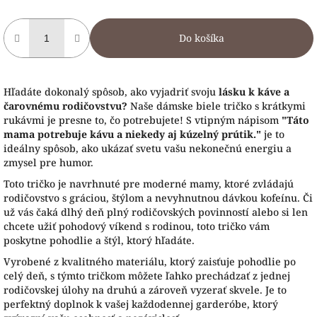
Do košíka
Hľadáte dokonalý spôsob, ako vyjadriť svoju
lásku k káve a
čarovnému rodičovstvu?
Naše dámske biele tričko s krátkymi
rukávmi je presne to, čo potrebujete! S vtipným nápisom
"Táto
mama potrebuje kávu a niekedy aj kúzelný prútik."
je to
ideálny spôsob, ako ukázať svetu vašu nekonečnú energiu a
zmysel pre humor.
Toto tričko je navrhnuté pre moderné mamy, ktoré zvládajú
rodičovstvo s gráciou, štýlom a nevyhnutnou dávkou kofeínu. Či
už vás čaká dlhý deň plný rodičovských povinností alebo si len
chcete užiť pohodový víkend s rodinou, toto tričko vám
poskytne pohodlie a štýl, ktorý hľadáte.
Vyrobené z kvalitného materiálu, ktorý zaisťuje pohodlie po
celý deň, s týmto tričkom môžete ľahko prechádzať z jednej
rodičovskej úlohy na druhú a zároveň vyzerať skvele. Je to
perfektný doplnok k vašej každodennej garderóbe, ktorý