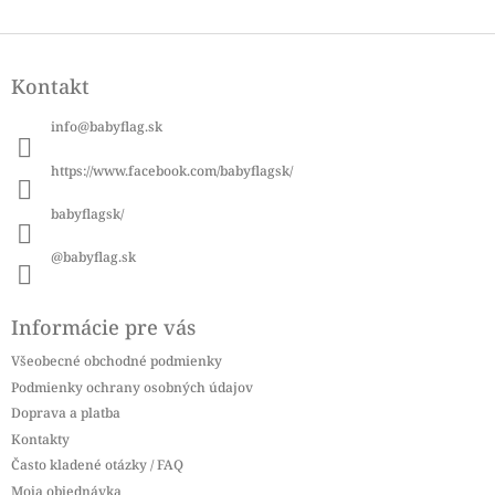
Z
á
Kontakt
p
ä
info
@
babyflag.sk
t
i
https://www.facebook.com/babyflagsk/
e
babyflagsk/
@babyflag.sk
Informácie pre vás
Všeobecné obchodné podmienky
Podmienky ochrany osobných údajov
Doprava a platba
Kontakty
Často kladené otázky / FAQ
Moja objednávka