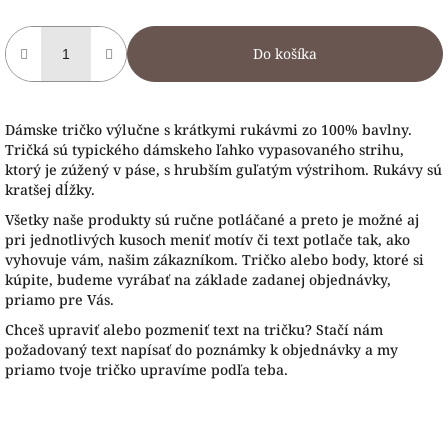
Do košíka
Dámske tričko výlučne s krátkymi rukávmi zo 100% bavlny.
Tričká sú typického dámskeho ľahko vypasovaného strihu,
ktorý je zúžený v páse, s hrubším guľatým výstrihom. Rukávy sú
kratšej dĺžky.
Všetky naše produkty sú ručne potláčané a preto je možné aj
pri jednotlivých kusoch meniť motív či text potlače tak, ako
vyhovuje vám, našim zákazníkom. Tričko alebo body, ktoré si
kúpite, budeme vyrábať na základe zadanej objednávky,
priamo pre Vás.
Chceš upraviť alebo pozmeniť text na tričku? Stačí nám
požadovaný text napísať do poznámky k objednávky a my
priamo tvoje tričko upravíme podľa teba.