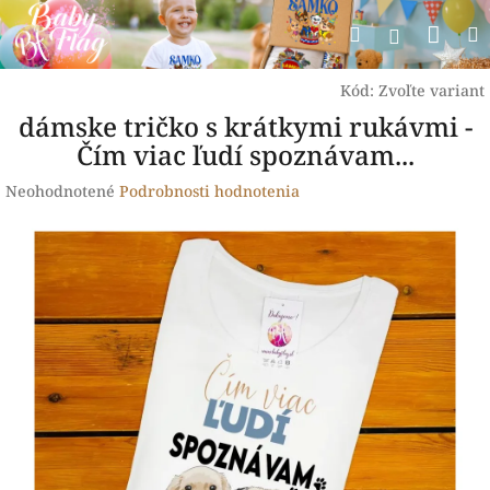
Prejsť
Nák
Hľadať
na
Prihlásen
obsah
koší
Kód:
Zvoľte variant
dámske tričko s krátkymi rukávmi -
Čím viac ľudí spoznávam...
Priemerné
Neohodnotené
Podrobnosti hodnotenia
hodnotenie
produktu
je
0,0
z
5
hviezdičiek.