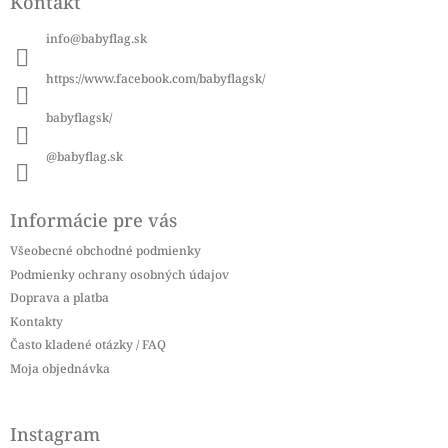
Kontakt
p
ä
info
@
babyflag.sk
t
i
https://www.facebook.com/babyflagsk/
e
babyflagsk/
@babyflag.sk
Informácie pre vás
Všeobecné obchodné podmienky
Podmienky ochrany osobných údajov
Doprava a platba
Kontakty
Často kladené otázky / FAQ
Moja objednávka
Instagram