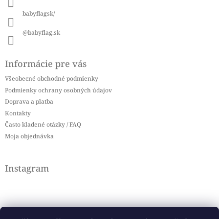
e
babyflagsk/
@babyflag.sk
Informácie pre vás
Všeobecné obchodné podmienky
Podmienky ochrany osobných údajov
Doprava a platba
Kontakty
Často kladené otázky / FAQ
Moja objednávka
Instagram