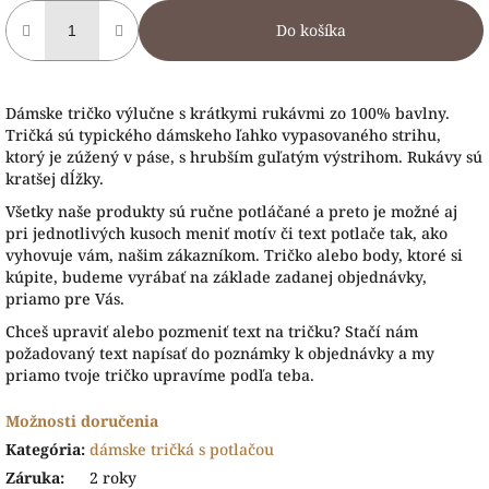
Do košíka
Dámske tričko výlučne s krátkymi rukávmi zo 100% bavlny.
Tričká sú typického dámskeho ľahko vypasovaného strihu,
ktorý je zúžený v páse, s hrubším guľatým výstrihom. Rukávy sú
kratšej dĺžky.
Všetky naše produkty sú ručne potláčané a preto je možné aj
pri jednotlivých kusoch meniť motív či text potlače tak, ako
vyhovuje vám, našim zákazníkom. Tričko alebo body, ktoré si
kúpite, budeme vyrábať na základe zadanej objednávky,
priamo pre Vás.
Chceš upraviť alebo pozmeniť text na tričku? Stačí nám
požadovaný text napísať do poznámky k objednávky a my
priamo tvoje tričko upravíme podľa teba.
Možnosti doručenia
Kategória
:
dámske tričká s potlačou
Záruka
:
2 roky