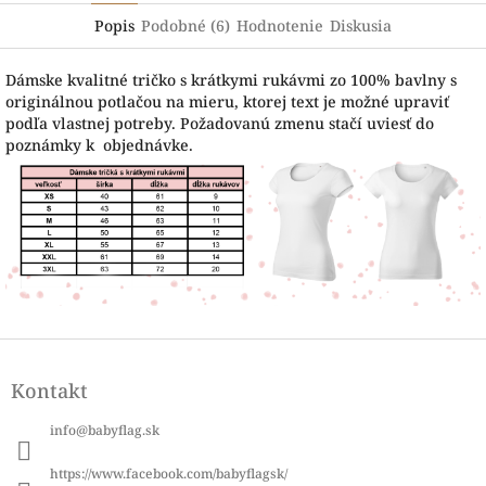
Popis
Podobné (6)
Hodnotenie
Diskusia
Dámske kvalitné tričko s krátkymi rukávmi zo 100% bavlny s
originálnou potlačou na mieru, ktorej text je možné upraviť
podľa vlastnej potreby. Požadovanú zmenu stačí uviesť do
poznámky k objednávke.
Z
á
Kontakt
p
ä
info
@
babyflag.sk
t
i
https://www.facebook.com/babyflagsk/