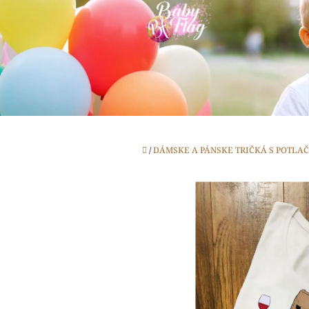
Prejsť
na
obsah
Domov
/
DÁMSKE A PÁNSKE TRIČKÁ S POTLA