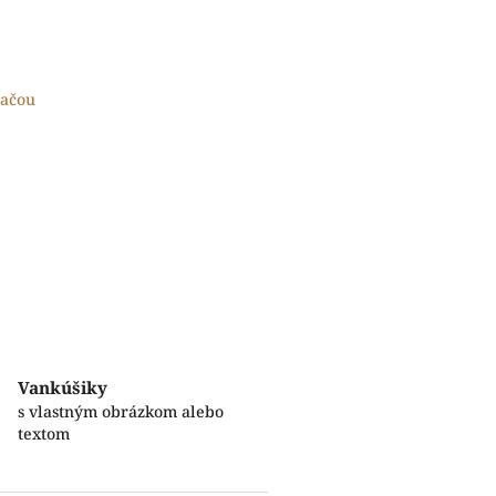
lačou
Vankúšiky
s vlastným obrázkom alebo
textom