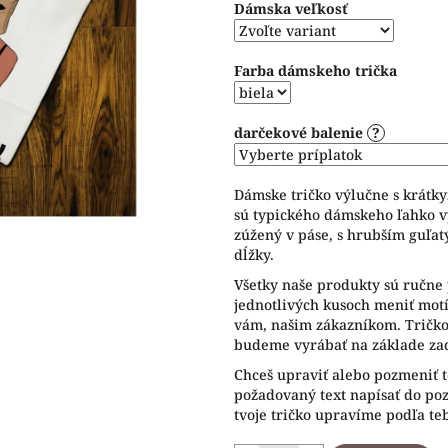
Dámska veľkosť
5
hviezdičiek.
Farba dámskeho trička
darčekové balenie
?
Dámske tričko výlučne s krátk
sú typického dámskeho ľahko v
zúžený v páse, s hrubším guľat
dĺžky.
Všetky naše produkty sú ručne 
jednotlivých kusoch meniť motív
vám, našim zákazníkom. Tričko 
budeme vyrábať na základe zad
Chceš upraviť alebo pozmeniť t
požadovaný text napísať do p
tvoje tričko upravíme podľa te