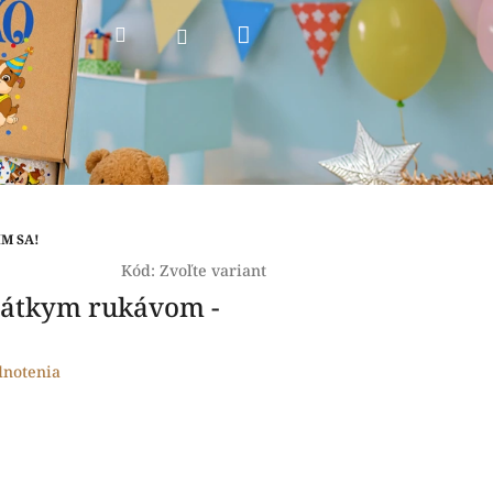
Nákupný
Hľadať
Prihlásenie
košík
IM SA!
Kód:
Zvoľte variant
rátkym rukávom -
dnotenia