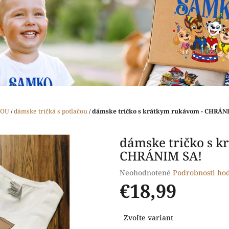
ČOU
/
dámske tričká s potlačou
/
dámske tričko s krátkym rukávom - CHRÁN
dámske tričko s k
CHRÁNIM SA!
Priemerné
Neohodnotené
Podrobnosti ho
hodnotenie
€18,99
produktu
je
Jednotková
0,0
Zvoľte variant
cena:
z