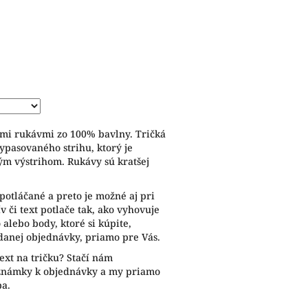
ymi rukávmi zo 100% bavlny. Tričká
ypasovaného strihu, ktorý je
ým výstrihom. Rukávy sú kratšej
potláčané a preto je možné aj pri
 či text potlače tak, ako vyhovuje
alebo body, ktoré si kúpite,
anej objednávky, priamo pre Vás.
ext na tričku? Stačí nám
oznámky k objednávky a my priamo
ba.