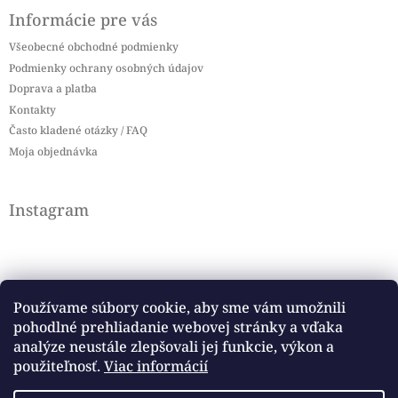
Informácie pre vás
Všeobecné obchodné podmienky
Podmienky ochrany osobných údajov
Doprava a platba
Kontakty
Často kladené otázky / FAQ
Moja objednávka
Instagram
Používame súbory cookie, aby sme vám umožnili
pohodlné prehliadanie webovej stránky a vďaka
Sledovať na Instagrame
analýze neustále zlepšovali jej funkcie, výkon a
použiteľnosť.
Viac informácií
Facebook