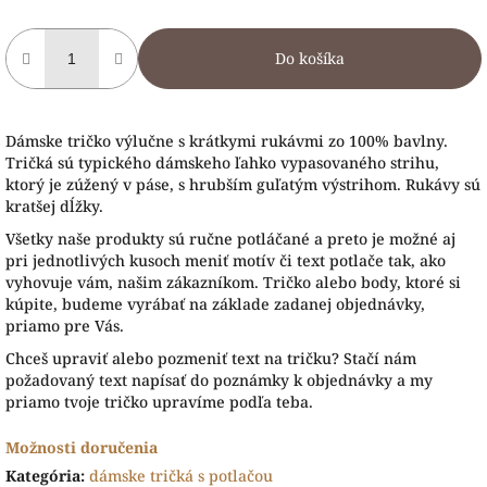
Do košíka
Dámske tričko výlučne s krátkymi rukávmi zo 100% bavlny.
Tričká sú typického dámskeho ľahko vypasovaného strihu,
ktorý je zúžený v páse, s hrubším guľatým výstrihom. Rukávy sú
kratšej dĺžky.
Všetky naše produkty sú ručne potláčané a preto je možné aj
pri jednotlivých kusoch meniť motív či text potlače tak, ako
vyhovuje vám, našim zákazníkom. Tričko alebo body, ktoré si
kúpite, budeme vyrábať na základe zadanej objednávky,
priamo pre Vás.
Chceš upraviť alebo pozmeniť text na tričku? Stačí nám
požadovaný text napísať do poznámky k objednávky a my
priamo tvoje tričko upravíme podľa teba.
Možnosti doručenia
Kategória
:
dámske tričká s potlačou