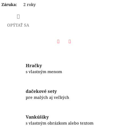
Záruka
:
2 roky
OPÝTAŤ SA
Facebook
Twitter
Hračky
s vlastným menom
dačekové sety
pre malých aj veľkých
Vankúšiky
s vlastným obrázkom alebo textom