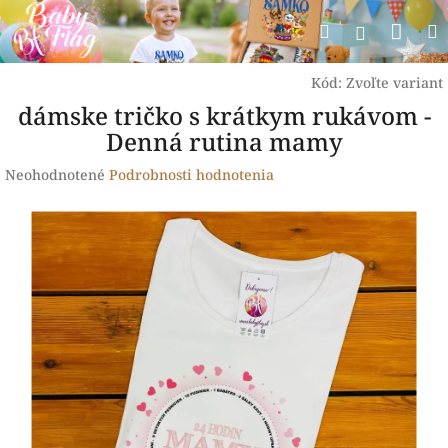
Prejsť
Nák
Hľadať
na
Prihlásen
obsah
koší
Kód:
Zvoľte variant
dámske tričko s krátkym rukávom -
Denná rutina mamy
Priemerné
Neohodnotené
Podrobnosti hodnotenia
hodnotenie
produktu
je
0,0
z
5
hviezdičiek.