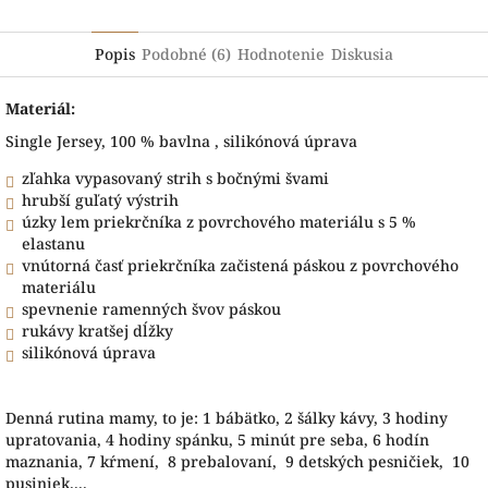
Popis
Podobné (6)
Hodnotenie
Diskusia
Materiál:
Single Jersey, 100 % bavlna , silikónová úprava
zľahka vypasovaný strih s bočnými švami
hrubší guľatý výstrih
úzky lem priekrčníka z povrchového materiálu s 5 %
elastanu
vnútorná časť priekrčníka začistená páskou z povrchového
materiálu
spevnenie ramenných švov páskou
rukávy kratšej dĺžky
silikónová úprava
Denná rutina mamy, to je: 1 bábätko, 2 šálky kávy, 3 hodiny
upratovania, 4 hodiny spánku, 5 minút pre seba, 6 hodín
maznania, 7 kŕmení, 8 prebalovaní, 9 detských pesničiek, 10
pusiniek....