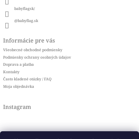
e
babyflagsk/
@babyflag.sk
Informácie pre vás
Všeobecné obchodné podmienky
Podmienky ochrany osobných údajov
Doprava a platba
Kontakty
Často kladené otázky / FAQ
Moja objednávka
Instagram