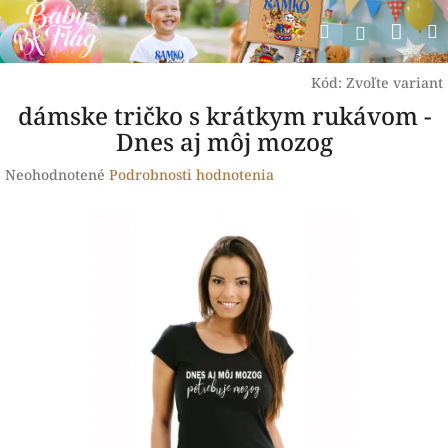
Prejsť
Nák
Hľadať
na
Prihlásen
obsah
koší
Kód:
Zvoľte variant
dámske tričko s krátkym rukávom -
Dnes aj môj mozog
Priemerné
Neohodnotené
Podrobnosti hodnotenia
hodnotenie
produktu
je
0,0
z
5
hviezdičiek.