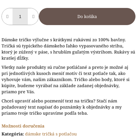
Do košíka
Dámske tričko výlučne s krátkymi rukávmi zo 100% bavlny.
Tričká sú typického dámskeho ľahko vypasovaného strihu,
ktorý je zúžený v páse, s hrubším guľatým výstrihom. Rukávy sú
kratšej dĺžky.
Všetky naše produkty sú ručne potláčané a preto je možné aj
pri jednotlivých kusoch meniť motív či text potlače tak, ako
vyhovuje vám, našim zákazníkom. Tričko alebo body, ktoré si
kúpite, budeme vyrábať na základe zadanej objednávky,
priamo pre Vás.
Chceš upraviť alebo pozmeniť text na tričku? Stačí nám
požadovaný text napísať do poznámky k objednávky a my
priamo tvoje tričko upravíme podľa teba.
Možnosti doručenia
Kategória
:
dámske tričká s potlačou