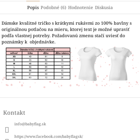
Popis
Podobné (6)
Hodnotenie
Diskusia
Dámske kvalitné tričko s krátkymi rukávmi zo 100% bavlny s
originálnou potlačou na mieru, ktorej text je možné upraviť
podľa vlastnej potreby. Požadovanú zmenu stačí uviesť do
poznámky k objednávke.
Z
á
Kontakt
p
ä
info
@
babyflag.sk
t
i
https://www.facebook.com/babyflagsk/