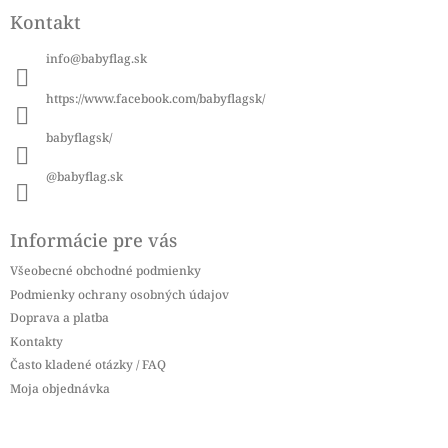
á
Kontakt
p
ä
info
@
babyflag.sk
t
i
https://www.facebook.com/babyflagsk/
e
babyflagsk/
@babyflag.sk
Informácie pre vás
Všeobecné obchodné podmienky
Podmienky ochrany osobných údajov
Doprava a platba
Kontakty
Často kladené otázky / FAQ
Moja objednávka