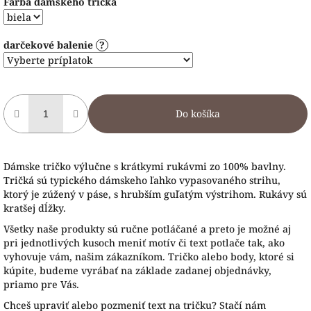
Farba dámskeho trička
darčekové balenie
?
Do košíka
Dámske tričko výlučne s krátkymi rukávmi zo 100% bavlny.
Tričká sú typického dámskeho ľahko vypasovaného strihu,
ktorý je zúžený v páse, s hrubším guľatým výstrihom. Rukávy sú
kratšej dĺžky.
Všetky naše produkty sú ručne potláčané a preto je možné aj
pri jednotlivých kusoch meniť motív či text potlače tak, ako
vyhovuje vám, našim zákazníkom. Tričko alebo body, ktoré si
kúpite, budeme vyrábať na základe zadanej objednávky,
priamo pre Vás.
Chceš upraviť alebo pozmeniť text na tričku? Stačí nám