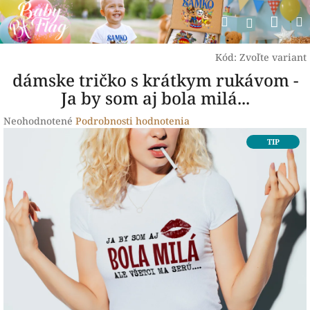
Prejsť
Nák
Hľadať
na
Prihlásen
obsah
koší
Kód:
Zvoľte variant
dámske tričko s krátkym rukávom -
Ja by som aj bola milá...
Priemerné
Neohodnotené
Podrobnosti hodnotenia
hodnotenie
TIP
produktu
je
0,0
z
5
hviezdičiek.