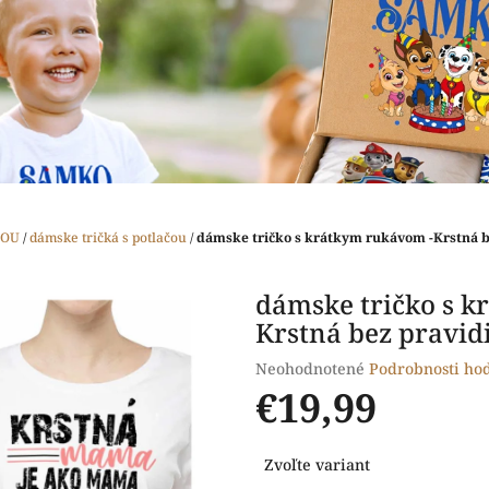
ČOU
/
dámske tričká s potlačou
/
dámske tričko s krátkym rukávom -Krstná b
dámske tričko s k
Krstná bez pravid
Priemerné
Neohodnotené
Podrobnosti ho
hodnotenie
€19,99
produktu
je
Jednotková
0,0
Zvoľte variant
cena:
z