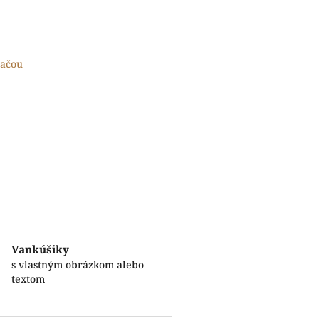
lačou
Vankúšiky
s vlastným obrázkom alebo
textom