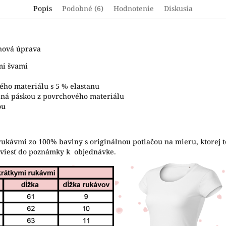
Popis
Podobné (6)
Hodnotenie
Diskusia
ónová úprava
mi švami
ého materiálu s 5 % elastanu
tená páskou z povrchového materiálu
ou
rukávmi zo 100% bavlny s originálnou potlačou na mieru, ktorej t
uviesť do poznámky k objednávke.