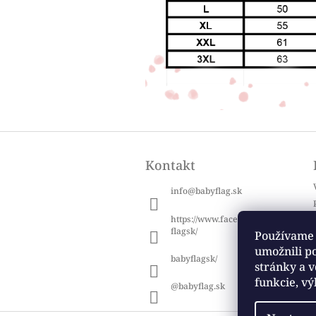
Z
á
Kontakt
p
ä
info
@
babyflag.sk
t
i
https://www.facebook.com/baby
e
flagsk/
Používame 
umožnili p
babyflagsk/
stránky a v
funkcie, vý
@babyflag.sk