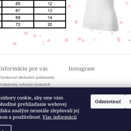
Informácie pre vás
Instagram
Všeobecné obchodné podmienky
Podmienky ochrany osobných
údajov
Doprava a platba
súbory cookie, aby sme vám
Odmietnuť
Kontakty
ohodlné prehliadanie webovej
Sledovať na Instagrame
Často kladené otázky / FAQ
ďaka analýze neustále zlepšovali jej
kon a použiteľnosť.
Viac informácií
Moja objednávka