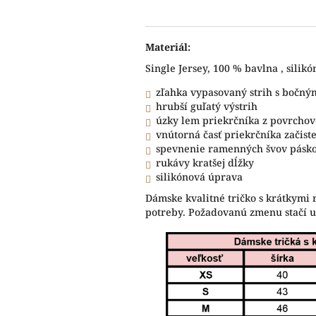
Materiál:
Single Jersey, 100 % bavlna , silik
zľahka vypasovaný strih s bočný
hrubší guľatý výstrih
úzky lem priekrčníka z povrchov
vnútorná časť priekrčníka začis
spevnenie ramenných švov pásk
rukávy kratšej dĺžky
silikónová úprava
Dámske kvalitné tričko s krátkymi 
potreby. Požadovanú zmenu stačí 