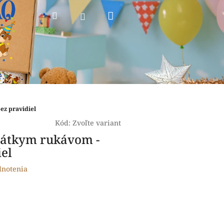
Nákupný
Hľadať
Prihlásenie
košík
ez pravidiel
Kód:
Zvoľte variant
rátkym rukávom -
iel
dnotenia