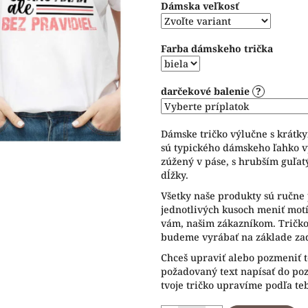
Dámska veľkosť
5
hviezdičiek.
Farba dámskeho trička
darčekové balenie
?
Dámske tričko výlučne s krátk
sú typického dámskeho ľahko v
zúžený v páse, s hrubším guľat
dĺžky.
Všetky naše produkty sú ručne 
jednotlivých kusoch meniť motív
vám, našim zákazníkom. Tričko 
budeme vyrábať na základe zad
Chceš upraviť alebo pozmeniť t
požadovaný text napísať do p
tvoje tričko upravíme podľa te