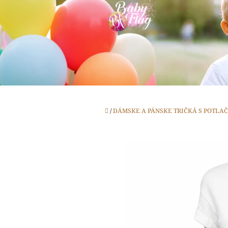
Prejsť
na
obsah
Domov
/
DÁMSKE A PÁNSKE TRIČKÁ S POTLA