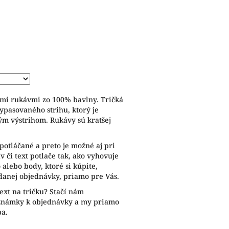
ymi rukávmi zo 100% bavlny. Tričká
ypasovaného strihu, ktorý je
ým výstrihom. Rukávy sú kratšej
potláčané a preto je možné aj pri
 či text potlače tak, ako vyhovuje
alebo body, ktoré si kúpite,
anej objednávky, priamo pre Vás.
ext na tričku? Stačí nám
oznámky k objednávky a my priamo
ba.