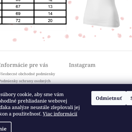
Informácie pre vás
Instagram
Všeobecné obchodné podmienky
Podmienky ochrany osobných
údajov
Doprava a platba
súbory cookie, aby sme vám
Odmietnuť
Kontakty
ohodlné prehliadanie webovej
Sledovať na Instagrame
Často kladené otázky / FAQ
ďaka analýze neustále zlepšovali jej
kon a použiteľnosť.
Viac informácií
Moja objednávka
nie