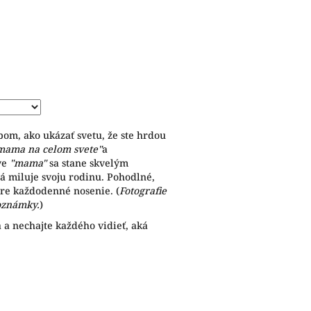
bom, ako ukázať svetu, že ste hrdou
 mama na celom svete"
a
ve
"mama"
sa stane skvelým
á miluje svoju rodinu. Pohodlné,
pre každodenné nosenie. (
Fotografie
oznámky.
)
 a nechajte každého vidieť, aká