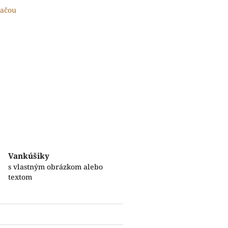
lačou
Vankúšiky
s vlastným obrázkom alebo
textom