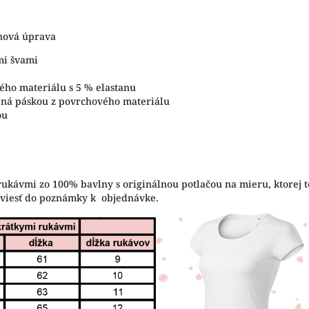
ónová úprava
mi švami
ého materiálu s 5 % elastanu
tená páskou z povrchového materiálu
ou
rukávmi zo 100% bavlny s originálnou potlačou na mieru, ktorej t
uviesť do poznámky k objednávke.