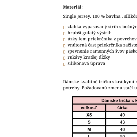
Materiál:
Single Jersey, 100 % bavlna , silik
zľahka vypasovaný strih s bočný
hrubší guľatý výstrih
úzky lem priekrčníka z povrchov
vnútorná časť priekrčníka začis
spevnenie ramenných švov pásk
rukávy kratšej dĺžky
silikónová úprava
Dámske kvalitné tričko s krátkymi 
potreby. Požadovanú zmenu stačí 