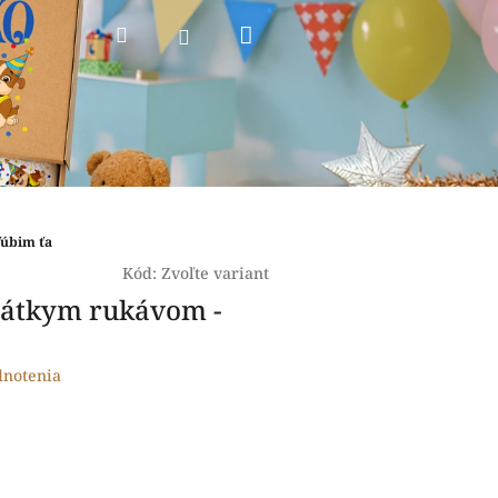
Nákupný
Hľadať
Prihlásenie
košík
ľúbim ťa
Kód:
Zvoľte variant
rátkym rukávom -
dnotenia