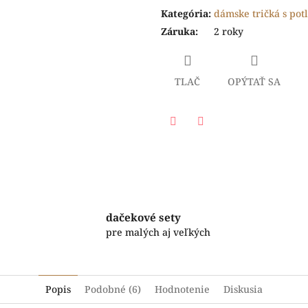
Kategória
:
dámske tričká s pot
Záruka
:
2 roky
TLAČ
OPÝTAŤ SA
Facebook
Twitter
dačekové sety
pre malých aj veľkých
Popis
Podobné (6)
Hodnotenie
Diskusia