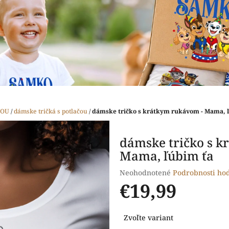
ČOU
/
dámske tričká s potlačou
/
dámske tričko s krátkym rukávom - Mama, 
dámske tričko s k
Mama, ľúbim ťa
Priemerné
Neohodnotené
Podrobnosti ho
hodnotenie
€19,99
produktu
je
Jednotková
0,0
Zvoľte variant
cena:
z