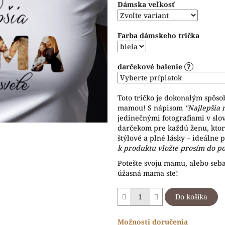
Dámska veľkosť
5
hviezdičiek.
Farba dámskeho trička
darčekové balenie
?
Toto tričko je dokonalým spôso
mamou! S nápisom
"Najlepšia
jedinečnými fotografiami v slo
darčekom pre každú ženu, ktor
štýlové a plné lásky – ideálne 
k produktu vložte prosím do p
Potešte svoju mamu, alebo seba
úžasná mama ste!
Do košíka
Možnosti doručenia