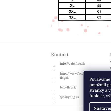
Z
á
Kontakt
p
ä
info
@
babyflag.sk
t
i
https://www.facebook.com/baby
e
flagsk/
Používame 
umožnili p
babyflagsk/
stránky a v
funkcie, vý
@babyflag.sk
Nastave