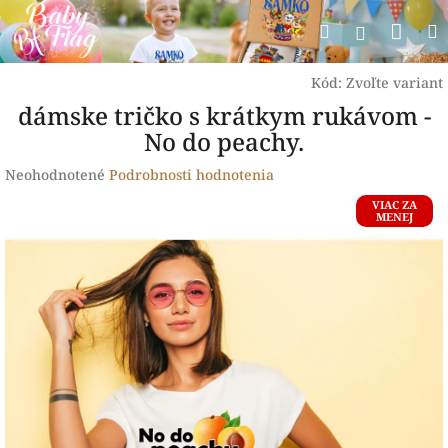
Prejsť
Nák
Hľadať
na
Prihlásen
obsah
koší
Kód:
Zvoľte variant
dámske tričko s krátkym rukávom -
No do peachy.
Priemerné
Neohodnotené
Podrobnosti hodnotenia
hodnotenie
VIAC ZA
produktu
MENEJ
je
0,0
z
5
hviezdičiek.