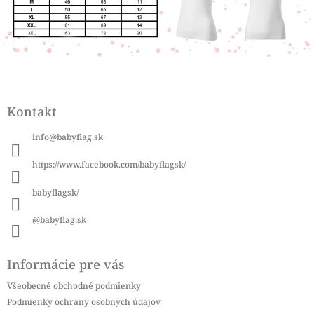
Z
á
Kontakt
p
ä
info
@
babyflag.sk
t
i
https://www.facebook.com/babyflagsk/
e
babyflagsk/
@babyflag.sk
Informácie pre vás
Všeobecné obchodné podmienky
Podmienky ochrany osobných údajov