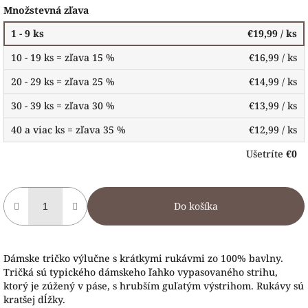
Množstevná zľava
1 - 9 ks
€19,99
/ ks
10 - 19 ks = zľava 15 %
€16,99
/ ks
20 - 29 ks = zľava 25 %
€14,99
/ ks
30 - 39 ks = zľava 30 %
€13,99
/ ks
40 a viac ks = zľava 35 %
€12,99
/ ks
Ušetríte
€0
Do košíka
Dámske tričko výlučne s krátkymi rukávmi zo 100% bavlny.
Tričká sú typického dámskeho ľahko vypasovaného strihu,
ktorý je zúžený v páse, s hrubším guľatým výstrihom. Rukávy sú
kratšej dĺžky.