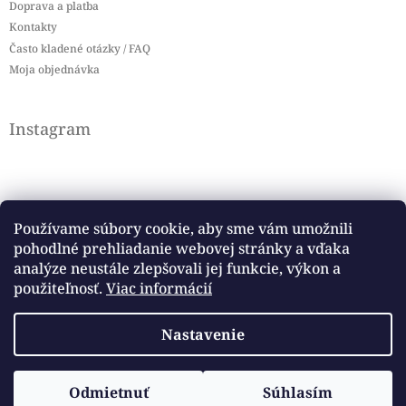
Doprava a platba
Kontakty
Často kladené otázky / FAQ
Moja objednávka
Instagram
Používame súbory cookie, aby sme vám umožnili
pohodlné prehliadanie webovej stránky a vďaka
Sledovať na Instagrame
analýze neustále zlepšovali jej funkcie, výkon a
použiteľnosť.
Viac informácií
Facebook
Nastavenie
Copyright 2026
Baby flag
. Všetky práva vyhradené.
Odmietnuť
Súhlasím
Vytvoril Shoptet