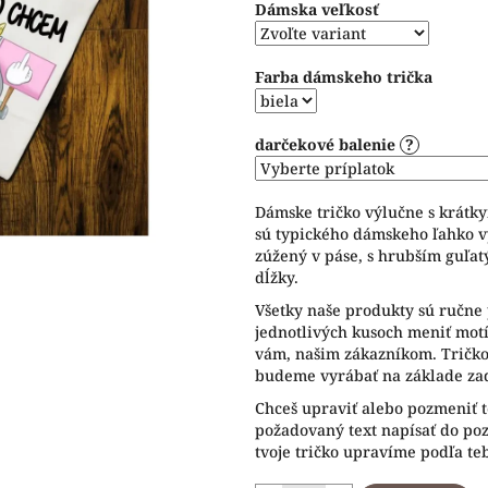
Dámska veľkosť
5
hviezdičiek.
Farba dámskeho trička
darčekové balenie
?
Dámske tričko výlučne s krátk
sú typického dámskeho ľahko v
zúžený v páse, s hrubším guľat
dĺžky.
Všetky naše produkty sú ručne 
jednotlivých kusoch meniť motív
vám, našim zákazníkom. Tričko 
budeme vyrábať na základe zad
Chceš upraviť alebo pozmeniť t
požadovaný text napísať do p
tvoje tričko upravíme podľa te