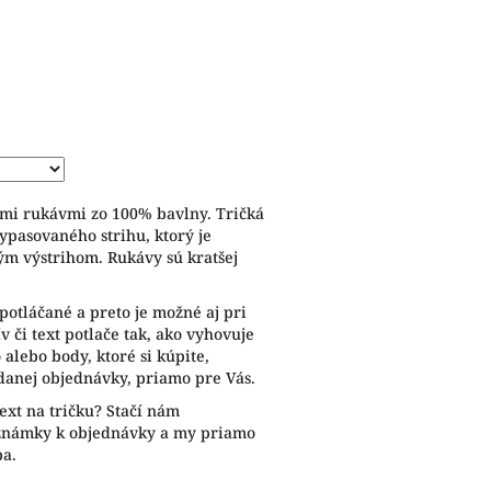
ymi rukávmi zo 100% bavlny. Tričká
ypasovaného strihu, ktorý je
ým výstrihom. Rukávy sú kratšej
potláčané a preto je možné aj pri
 či text potlače tak, ako vyhovuje
alebo body, ktoré si kúpite,
anej objednávky, priamo pre Vás.
ext na tričku? Stačí nám
oznámky k objednávky a my priamo
ba.