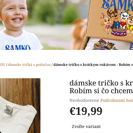
ČOU
/
dámske tričká s potlačou
/
dámske tričko s krátkym rukávom - Robím s
dámske tričko s k
Robím si čo chcem
Priemerné
Neohodnotené
Podrobnosti ho
hodnotenie
€19,99
produktu
je
Jednotková
0,0
Zvoľte variant
cena:
z