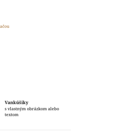
lačou
Vankúšiky
s vlastným obrázkom alebo
textom