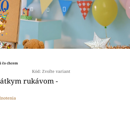
Nákupný
Hľadať
Prihlásenie
košík
i čo chcem
Kód:
Zvoľte variant
rátkym rukávom -
dnotenia