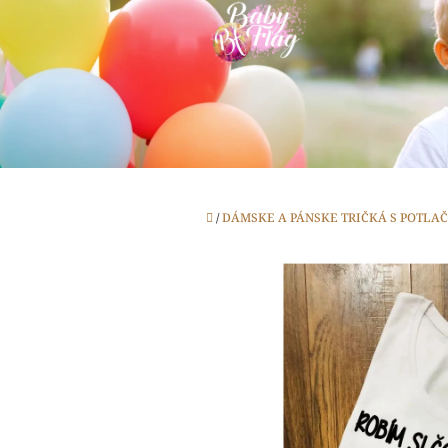
Prejsť
na
obsah
Domov
/
DÁMSKE A PÁNSKE TRIČKÁ S POTLA