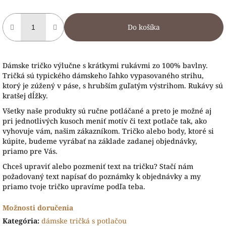
Do košíka
Dámske tričko výlučne s krátkymi rukávmi zo 100% bavlny.
Tričká sú typického dámskeho ľahko vypasovaného strihu,
ktorý je zúžený v páse, s hrubším guľatým výstrihom. Rukávy sú
kratšej dĺžky.
Všetky naše produkty sú ručne potláčané a preto je možné aj
pri jednotlivých kusoch meniť motív či text potlače tak, ako
vyhovuje vám, našim zákazníkom. Tričko alebo body, ktoré si
kúpite, budeme vyrábať na základe zadanej objednávky,
priamo pre Vás.
Chceš upraviť alebo pozmeniť text na tričku? Stačí nám
požadovaný text napísať do poznámky k objednávky a my
priamo tvoje tričko upravíme podľa teba.
Možnosti doručenia
Kategória
:
dámske tričká s potlačou