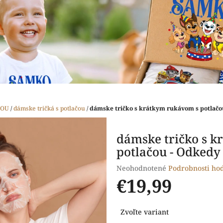
ČOU
/
dámske tričká s potlačou
/
dámske tričko s krátkym rukávom s potlač
dámske tričko s 
potlačou - Odkedy
Priemerné
Neohodnotené
Podrobnosti ho
hodnotenie
€19,99
produktu
je
Jednotková
0,0
Zvoľte variant
cena:
z