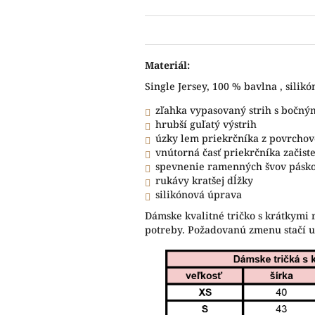
Materiál:
Single Jersey, 100 % bavlna , silik
zľahka vypasovaný strih s bočný
hrubší guľatý výstrih
úzky lem priekrčníka z povrchov
vnútorná časť priekrčníka začis
spevnenie ramenných švov pásk
rukávy kratšej dĺžky
silikónová úprava
Dámske kvalitné tričko s krátkymi 
potreby. Požadovanú zmenu stačí 