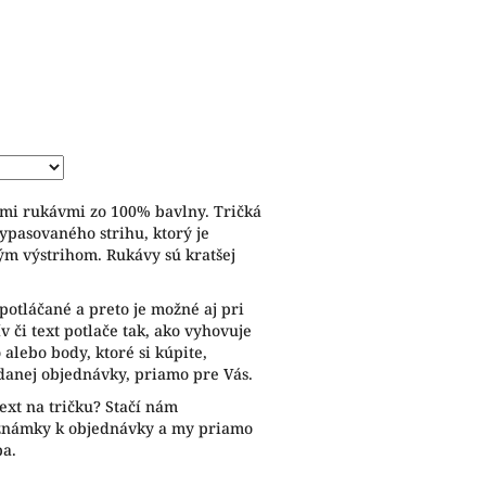
ymi rukávmi zo 100% bavlny. Tričká
ypasovaného strihu, ktorý je
ým výstrihom. Rukávy sú kratšej
potláčané a preto je možné aj pri
 či text potlače tak, ako vyhovuje
alebo body, ktoré si kúpite,
anej objednávky, priamo pre Vás.
ext na tričku? Stačí nám
oznámky k objednávky a my priamo
ba.