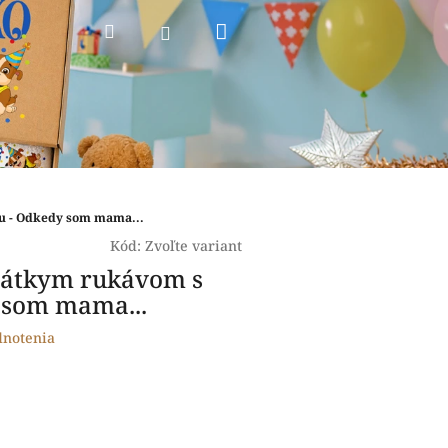
Nákupný
Hľadať
Prihlásenie
košík
ou - Odkedy som mama...
Kód:
Zvoľte variant
krátkym rukávom s
 som mama...
dnotenia