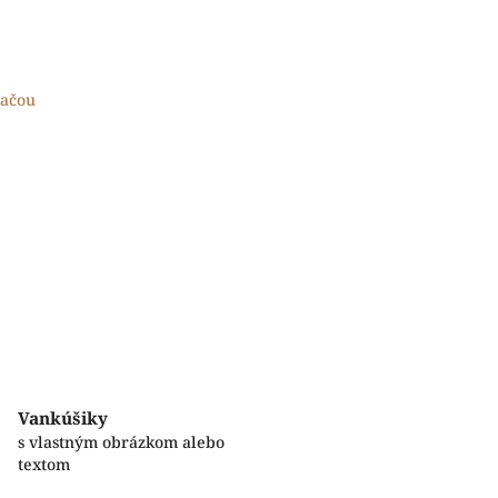
lačou
Vankúšiky
s vlastným obrázkom alebo
textom