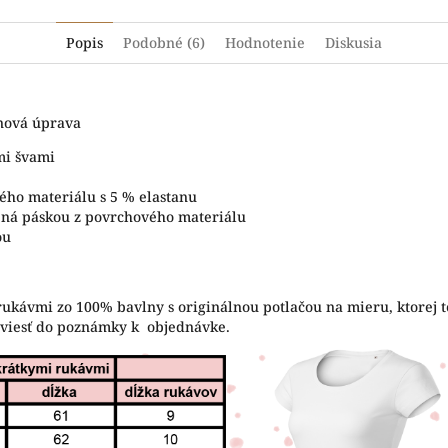
Popis
Podobné (6)
Hodnotenie
Diskusia
ónová úprava
mi švami
ého materiálu s 5 % elastanu
tená páskou z povrchového materiálu
ou
rukávmi zo 100% bavlny s originálnou potlačou na mieru, ktorej t
uviesť do poznámky k objednávke.