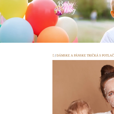
Prejsť
na
obsah
Domov
/
DÁMSKE A PÁNSKE TRIČKÁ S POTLA