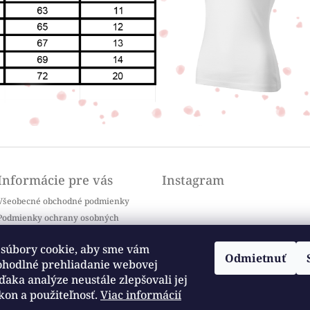
Informácie pre vás
Instagram
Všeobecné obchodné podmienky
Podmienky ochrany osobných
údajov
Doprava a platba
súbory cookie, aby sme vám
Odmietnuť
Kontakty
ohodlné prehliadanie webovej
Sledovať na Instagrame
Často kladené otázky / FAQ
ďaka analýze neustále zlepšovali jej
kon a použiteľnosť.
Viac informácií
Moja objednávka