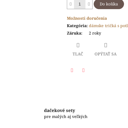
Do košíka
Možnosti doručenia
Kategória
:
dámske tričká s pot
Záruka
:
2 roky
TLAČ
OPÝTAŤ SA
Facebook
Twitter
dačekové sety
pre malých aj veľkých