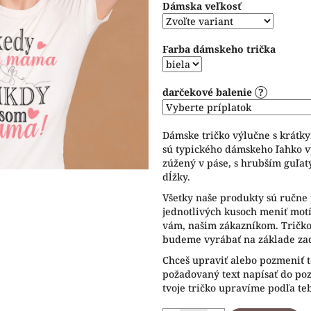
Dámska veľkosť
5
hviezdičiek.
Farba dámskeho trička
darčekové balenie
?
Dámske tričko výlučne s krátk
sú typického dámskeho ľahko v
zúžený v páse, s hrubším guľat
dĺžky.
Všetky naše produkty sú ručne 
jednotlivých kusoch meniť motív
vám, našim zákazníkom. Tričko 
budeme vyrábať na základe zad
Chceš upraviť alebo pozmeniť t
požadovaný text napísať do p
tvoje tričko upravíme podľa te