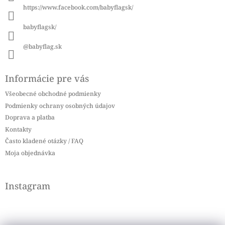
i
https://www.facebook.com/babyflagsk/
e
babyflagsk/
@babyflag.sk
Informácie pre vás
Všeobecné obchodné podmienky
Podmienky ochrany osobných údajov
Doprava a platba
Kontakty
Často kladené otázky / FAQ
Moja objednávka
Instagram