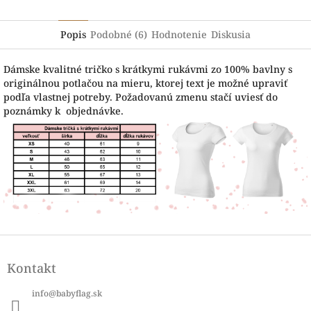
Popis
Podobné (6)
Hodnotenie
Diskusia
Dámske kvalitné tričko s krátkymi rukávmi zo 100% bavlny s
originálnou potlačou na mieru, ktorej text je možné upraviť
podľa vlastnej potreby. Požadovanú zmenu stačí uviesť do
poznámky k objednávke.
Z
á
Kontakt
p
ä
info
@
babyflag.sk
t