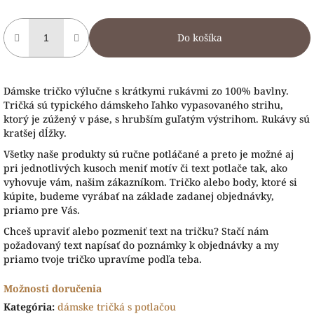
Do košíka
Dámske tričko výlučne s krátkymi rukávmi zo 100% bavlny.
Tričká sú typického dámskeho ľahko vypasovaného strihu,
ktorý je zúžený v páse, s hrubším guľatým výstrihom. Rukávy sú
kratšej dĺžky.
Všetky naše produkty sú ručne potláčané a preto je možné aj
pri jednotlivých kusoch meniť motív či text potlače tak, ako
vyhovuje vám, našim zákazníkom. Tričko alebo body, ktoré si
kúpite, budeme vyrábať na základe zadanej objednávky,
priamo pre Vás.
Chceš upraviť alebo pozmeniť text na tričku? Stačí nám
požadovaný text napísať do poznámky k objednávky a my
priamo tvoje tričko upravíme podľa teba.
Možnosti doručenia
Kategória
:
dámske tričká s potlačou