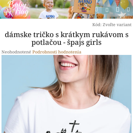
Prejsť
Nák
Hľadať
na
Prihlásen
obsah
koší
Kód:
Zvoľte variant
dámske tričko s krátkym rukávom s
potlačou - špajs girls
Priemerné
Neohodnotené
Podrobnosti hodnotenia
hodnotenie
produktu
je
0,0
z
5
hviezdičiek.