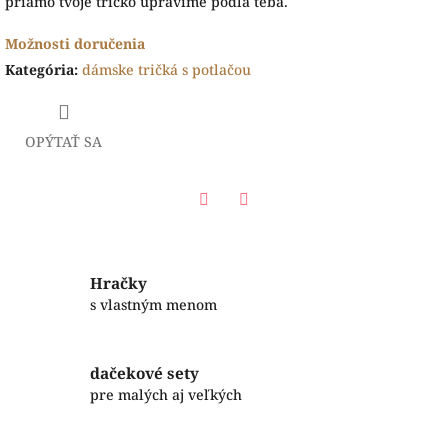
priamo tvoje tričko upravíme podľa teba.
Možnosti doručenia
Kategória
:
dámske tričká s potlačou
OPÝTAŤ SA
Facebook
Twitter
Hračky
s vlastným menom
dačekové sety
pre malých aj veľkých