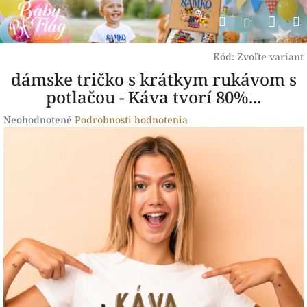
Prejsť
Nák
Hľadať
na
Prihlásen
obsah
koší
Kód:
Zvoľte variant
dámske tričko s krátkym rukávom s
potlačou - Káva tvorí 80%...
Priemerné
Neohodnotené
Podrobnosti hodnotenia
hodnotenie
produktu
je
0,0
z
5
hviezdičiek.