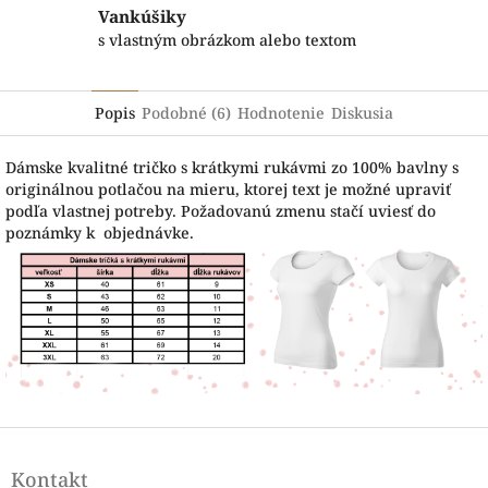
Vankúšiky
s vlastným obrázkom alebo textom
Popis
Podobné (6)
Hodnotenie
Diskusia
Dámske kvalitné tričko s krátkymi rukávmi zo 100% bavlny s
originálnou potlačou na mieru, ktorej text je možné upraviť
podľa vlastnej potreby. Požadovanú zmenu stačí uviesť do
poznámky k objednávke.
Z
á
Kontakt
p