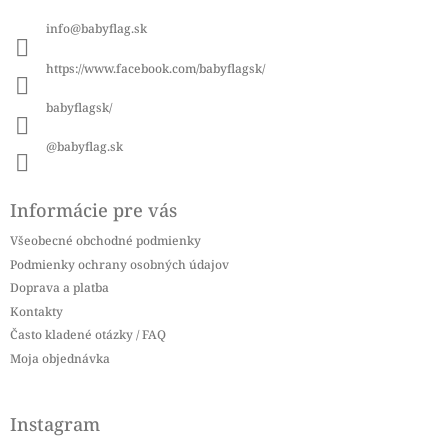
ä
info
@
babyflag.sk
t
i
https://www.facebook.com/babyflagsk/
e
babyflagsk/
@babyflag.sk
Informácie pre vás
Všeobecné obchodné podmienky
Podmienky ochrany osobných údajov
Doprava a platba
Kontakty
Často kladené otázky / FAQ
Moja objednávka
Instagram