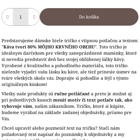
Do košíka
Predstavujeme dámske biele tričko s vtipnou potlačou a textom:
"
Káva tvorí 80% MÔJHO KRVNÉHO OBEHU
". Toto tričko je
ideálnym darčekom pre všetky zaneprázdnené maminky, ktoré
si nevedia predstaviť deň bez svojej obľúbenej šálky kávy.
Vyrobené z kvalitného a pohodlného materiálu, toto tričko
nielenže vyjadrí vašu lásku ku káve, ale tiež prinesie úsmev na
tváre všetkých okolo vás. Doprajte si pohodlie a štýl s týmto
originálnym kúskom!
Všetky naše produkty sú
ručne potláčané
a preto je možné aj
pri jednotlivých kusoch
meniť motív či text potlače tak, ako
vyhovuje vám
, našim zákazníkom. Tričko, ktoré si kúpite,
budeme vyrábať na základe zadanej objednávky, priamo pre
Vás.
Chceš upraviť alebo pozmeniť text na tričku? Stačí nám
požadovaný text napísať do poznámky k objednávky a my