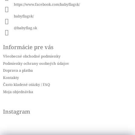
i
https://www.facebook.com/babyflagsk/
e
babyflagsk/
@babyflag.sk
Informácie pre vás
Všeobecné obchodné podmienky
Podmienky ochrany osobných údajov
Doprava a platba
Kontakty
Často kladené otázky / FAQ
Moja objednávka
Instagram