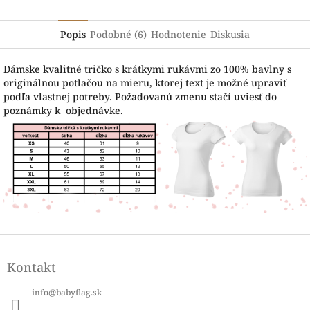
Popis
Podobné (6)
Hodnotenie
Diskusia
Dámske kvalitné tričko s krátkymi rukávmi zo 100% bavlny s
originálnou potlačou na mieru, ktorej text je možné upraviť
podľa vlastnej potreby. Požadovanú zmenu stačí uviesť do
poznámky k objednávke.
Z
á
Kontakt
p
ä
info
@
babyflag.sk
t