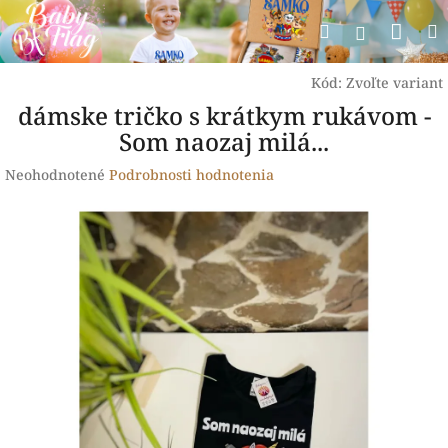
Prejsť
Nák
Hľadať
na
Prihlásen
obsah
koší
Kód:
Zvoľte variant
dámske tričko s krátkym rukávom -
Som naozaj milá...
Priemerné
Neohodnotené
Podrobnosti hodnotenia
hodnotenie
produktu
je
0,0
z
5
hviezdičiek.