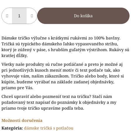
Do košíka
Dámske tričko výlučne s krátkymi rukávmi zo 100% bavlny.
Tričká sú typického dámskeho ľahko vypasovaného strihu,
ktorý je zúžený v páse, s hrubším guľatým výstrihom. Rukávy sú
kratšej dĺžky.
Všetky naše produkty sú ručne potláčané a preto je možné aj
pri jednotlivých kusoch meniť motív či text potlače tak, ako
vyhovuje vám, našim zákazníkom. Tričko alebo body, ktoré si
kúpite, budeme vyrábať na základe zadanej objednávky,
priamo pre Vás.
Chceš upraviť alebo pozmeniť text na tričku? Stačí nám
požadovaný text napísať do poznámky k objednávky a my
priamo tvoje tričko upravíme podľa teba.
Možnosti doručenia
Kategória
:
dámske tričká s potlačou