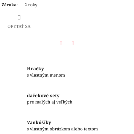
Záruka
:
2 roky
OPÝTAŤ SA
Facebook
Twitter
Hračky
s vlastným menom
dačekové sety
pre malých aj veľkých
Vankúšiky
s vlastným obrázkom alebo textom