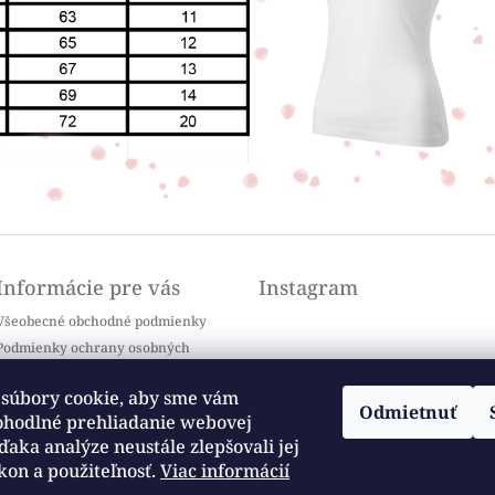
Informácie pre vás
Instagram
Všeobecné obchodné podmienky
Podmienky ochrany osobných
údajov
Doprava a platba
súbory cookie, aby sme vám
Odmietnuť
Kontakty
ohodlné prehliadanie webovej
Sledovať na Instagrame
Často kladené otázky / FAQ
ďaka analýze neustále zlepšovali jej
kon a použiteľnosť.
Viac informácií
Moja objednávka