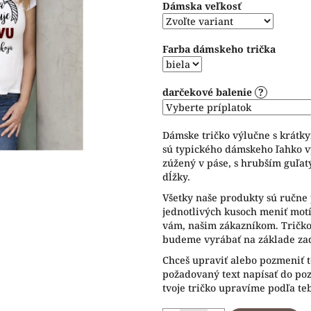
Dámska veľkosť
5
hviezdičiek.
Farba dámskeho trička
darčekové balenie
?
Dámske tričko výlučne s krátk
sú typického dámskeho ľahko v
zúžený v páse, s hrubším guľat
dĺžky.
Všetky naše produkty sú ručne 
jednotlivých kusoch meniť motív
vám, našim zákazníkom. Tričko 
budeme vyrábať na základe zad
Chceš upraviť alebo pozmeniť t
požadovaný text napísať do p
tvoje tričko upravíme podľa te