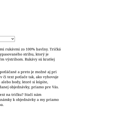
ymi rukávmi zo 100% bavlny. Tričká
ypasovaného strihu, ktorý je
ým výstrihom. Rukávy sú kratšej
potláčané a preto je možné aj pri
 či text potlače tak, ako vyhovuje
alebo body, ktoré si kúpite,
anej objednávky, priamo pre Vás.
ext na tričku? Stačí nám
oznámky k objednávky a my priamo
ba.