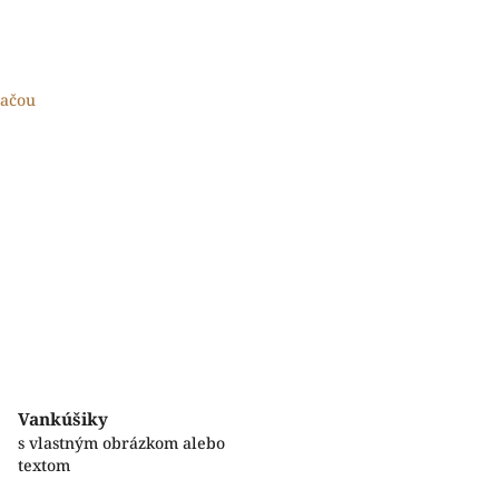
lačou
Vankúšiky
s vlastným obrázkom alebo
textom