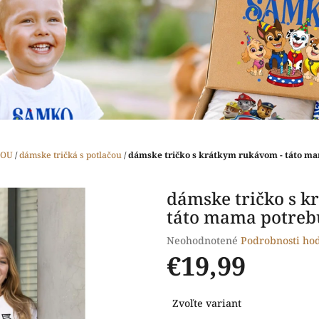
ČOU
/
dámske tričká s potlačou
/
dámske tričko s krátkym rukávom - táto m
dámske tričko s k
táto mama potreb
Priemerné
Neohodnotené
Podrobnosti ho
hodnotenie
€19,99
produktu
je
Jednotková
0,0
Zvoľte variant
cena:
z