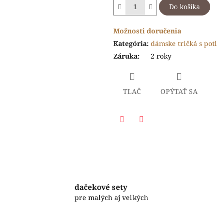
Do košíka
Možnosti doručenia
Kategória
:
dámske tričká s pot
Záruka
:
2 roky
TLAČ
OPÝTAŤ SA
Facebook
Twitter
dačekové sety
pre malých aj veľkých