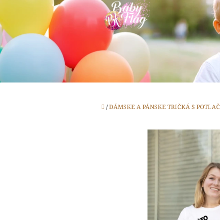
Prejsť
na
obsah
Domov
/
DÁMSKE A PÁNSKE TRIČKÁ S POTLA