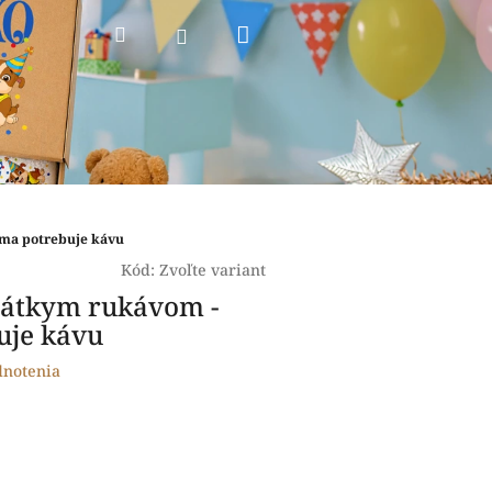
Nákupný
Hľadať
Prihlásenie
košík
ama potrebuje kávu
Kód:
Zvoľte variant
rátkym rukávom -
uje kávu
dnotenia