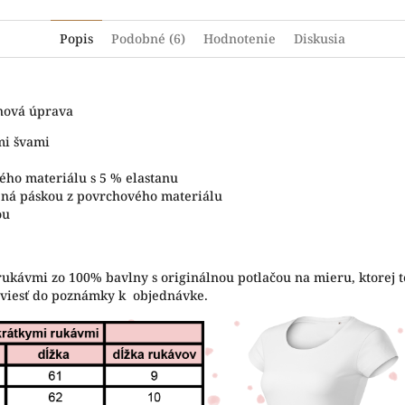
Popis
Podobné (6)
Hodnotenie
Diskusia
ónová úprava
mi švami
ého materiálu s 5 % elastanu
tená páskou z povrchového materiálu
ou
rukávmi zo 100% bavlny s originálnou potlačou na mieru, ktorej t
uviesť do poznámky k objednávke.