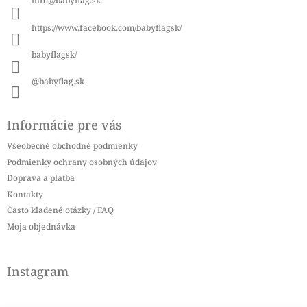
info
@
babyflag.sk
t
i
https://www.facebook.com/babyflagsk/
e
babyflagsk/
@babyflag.sk
Informácie pre vás
Všeobecné obchodné podmienky
Podmienky ochrany osobných údajov
Doprava a platba
Kontakty
Často kladené otázky / FAQ
Moja objednávka
Instagram