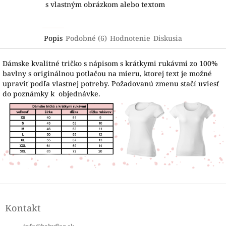
s vlastným obrázkom alebo textom
Popis
Podobné (6)
Hodnotenie
Diskusia
Dámske kvalitné tričko s nápisom s krátkymi rukávmi zo 100%
bavlny s originálnou potlačou na mieru, ktorej text je možné
upraviť podľa vlastnej potreby. Požadovanú zmenu stačí uviesť
do poznámky k objednávke.
Z
á
Kontakt
p
ä