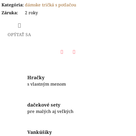
Kategória
:
dámske tričká s potlačou
Záruka
:
2 roky
OPÝTAŤ SA
Facebook
Twitter
Hračky
s vlastným menom
dačekové sety
pre malých aj veľkých
Vankúšiky