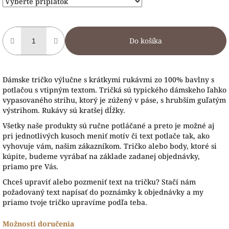
Do košíka
Dámske tričko výlučne s krátkymi rukávmi zo 100% bavlny s
potlačou s vtipným textom. Tričká sú typického dámskeho ľahko
vypasovaného strihu, ktorý je zúžený v páse, s hrubším guľatým
výstrihom. Rukávy sú kratšej dĺžky.
Všetky naše produkty sú ručne potláčané a preto je možné aj
pri jednotlivých kusoch meniť motív či text potlače tak, ako
vyhovuje vám, našim zákazníkom. Tričko alebo body, ktoré si
kúpite, budeme vyrábať na základe zadanej objednávky,
priamo pre Vás.
Chceš upraviť alebo pozmeniť text na tričku? Stačí nám
požadovaný text napísať do poznámky k objednávky a my
priamo tvoje tričko upravíme podľa teba.
Možnosti doručenia