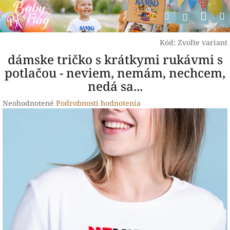
Prejsť
Nák
Hľadať
na
Prihlásen
obsah
koší
Kód:
Zvoľte variant
dámske tričko s krátkymi rukávmi s
potlačou - neviem, nemám, nechcem,
nedá sa...
Priemerné
Neohodnotené
Podrobnosti hodnotenia
hodnotenie
produktu
je
0,0
z
5
hviezdičiek.