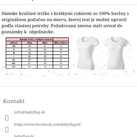
Dámske kvalitné tričko s krátkymi rukávmi zo 100% bavlny s
originálnou potlačou na mieru, ktorej text je možné upraviť
podľa vlastnej potreby. Požadovanú zmenu stačí uviesť do
poznámky k objednávke.
Z
á
Kontakt
p
ä
info
@
babyflag.sk
t
i
https://www.facebook.com/babyflagsk/
e
babyflagsk/