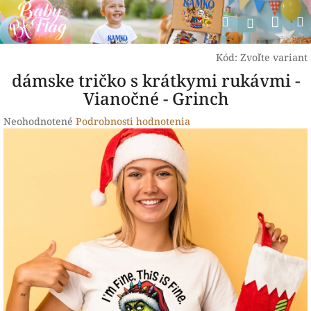
Prejsť
Nák
Hľadať
na
Prihlásen
obsah
koší
Kód:
Zvoľte variant
dámske tričko s krátkymi rukávmi -
Vianočné - Grinch
Priemerné
Neohodnotené
Podrobnosti hodnotenia
hodnotenie
produktu
je
0,0
z
5
hviezdičiek.