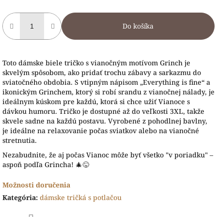
Do košíka
Toto dámske biele tričko s vianočným motívom Grinch je
skvelým spôsobom, ako pridať trochu zábavy a sarkazmu do
sviatočného obdobia. S vtipným nápisom „Everything is fine“ a
ikonickým Grinchem, ktorý si robí srandu z vianočnej nálady, je
ideálnym kúskom pre každú, ktorá si chce užiť Vianoce s
dávkou humoru. Tričko je dostupné až do veľkosti 3XL, takže
skvele sadne na každú postavu. Vyrobené z pohodlnej bavlny,
je ideálne na relaxovanie počas sviatkov alebo na vianočné
stretnutia.
Nezabudnite, že aj počas Vianoc môže byť všetko "v poriadku" –
aspoň podľa Grincha! 🎄😜
Možnosti doručenia
Kategória
:
dámske tričká s potlačou