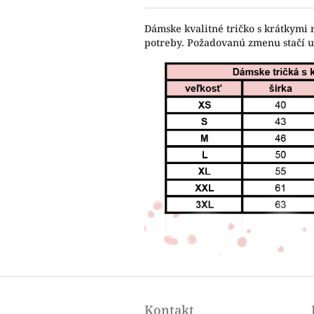
Dámske kvalitné tričko s krátkymi 
potreby. Požadovanú zmenu stačí 
Z
á
Kontakt