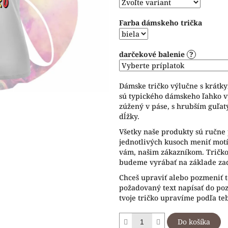
hviezdičiek.
Farba dámskeho trička
darčekové balenie
?
Dámske tričko výlučne s krátk
sú typického dámskeho ľahko v
zúžený v páse, s hrubším guľat
dĺžky.
Všetky naše produkty sú ručne 
jednotlivých kusoch meniť motív
vám, našim zákazníkom. Tričko 
budeme vyrábať na základe zad
Chceš upraviť alebo pozmeniť t
požadovaný text napísať do p
tvoje tričko upravíme podľa te
Do košíka