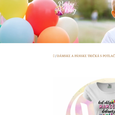
Prejsť
na
obsah
Domov
/
DÁMSKE A PÁNSKE TRIČKÁ S POTLA