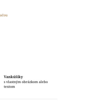
lačou
Vankúšiky
s vlastným obrázkom alebo
textom