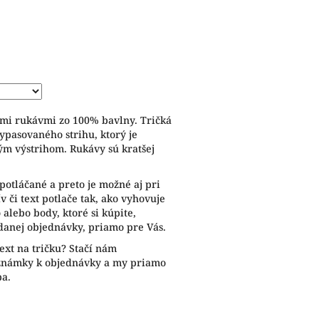
ymi rukávmi zo 100% bavlny. Tričká
ypasovaného strihu, ktorý je
ým výstrihom. Rukávy sú kratšej
potláčané a preto je možné aj pri
 či text potlače tak, ako vyhovuje
alebo body, ktoré si kúpite,
anej objednávky, priamo pre Vás.
ext na tričku? Stačí nám
oznámky k objednávky a my priamo
ba.