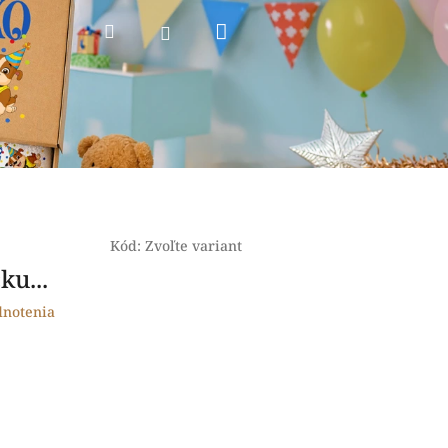
Nákupný
Hľadať
Prihlásenie
košík
Kód:
Zvoľte variant
ku...
dnotenia