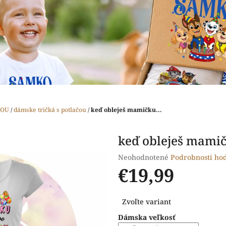
ČOU
/
dámske tričká s potlačou
/
keď obleješ mamičku...
keď obleješ mamič
Priemerné
Neohodnotené
Podrobnosti ho
hodnotenie
€19,99
produktu
je
Jednotková
0,0
Zvoľte variant
cena:
z
Dámska veľkosť
5