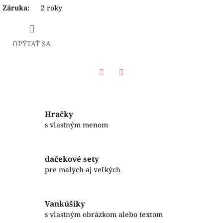
Záruka
:
2 roky
OPÝTAŤ SA
Facebook
Twitter
Hračky
s vlastným menom
dačekové sety
pre malých aj veľkých
Vankúšiky
s vlastným obrázkom alebo textom