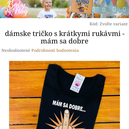
Prejsť
Nák
Hľadať
na
Prihlásen
obsah
koší
Kód:
Zvoľte variant
dámske tričko s krátkymi rukávmi -
mám sa dobre
Priemerné
Neohodnotené
Podrobnosti hodnotenia
hodnotenie
produktu
je
0,0
z
5
hviezdičiek.