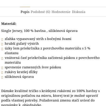
Popis
Podobné (6)
Hodnotenie
Diskusia
Materiál:
Single Jersey, 100 % bavlna , silikónová úprava
zľahka vypasovaný strih s bočnými švami
hrubší guľatý výstrih
úzky lem priekrčníka z povrchového materiálu s 5 %
elastanu
vnútorná časť priekrčníka začistená páskou z povrchového
materiálu
spevnenie ramenných švov páskou
rukávy kratšej dĺžky
silikónová úprava
Dámske kvalitné tričko s krátkymi rukávmi zo 100% bavlny s
originálnou potlačou na mieru, ktorej text je možné upraviť
podľa vlastnej potreby. Požadovanú zmenu stačí uviesť do
poznámky k objednávke.