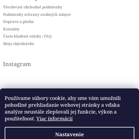
Všeobecné obchodné podmienky
Podmienky ochrany osobných údajov
Doprava a platba
Kontakty
Často kladené otázky / FAQ
Moja objednávka
Instagram
Používame súbory cookie, aby sme vám umožnili
pohodlné prehliadanie webovej stránky a vďaka
Sledovať na Instagrame
analýze neustále zlepšovali jej funkcie, výkon a
použiteľnosť.
Viac informácií
Facebook
Nastavenie