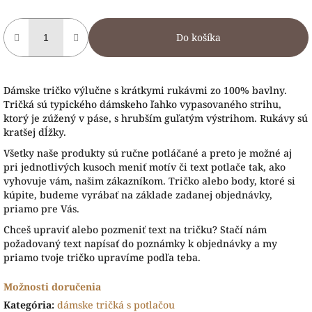
Do košíka
Dámske tričko výlučne s krátkymi rukávmi zo 100% bavlny.
Tričká sú typického dámskeho ľahko vypasovaného strihu,
ktorý je zúžený v páse, s hrubším guľatým výstrihom. Rukávy sú
kratšej dĺžky.
Všetky naše produkty sú ručne potláčané a preto je možné aj
pri jednotlivých kusoch meniť motív či text potlače tak, ako
vyhovuje vám, našim zákazníkom. Tričko alebo body, ktoré si
kúpite, budeme vyrábať na základe zadanej objednávky,
priamo pre Vás.
Chceš upraviť alebo pozmeniť text na tričku? Stačí nám
požadovaný text napísať do poznámky k objednávky a my
priamo tvoje tričko upravíme podľa teba.
Možnosti doručenia
Kategória
:
dámske tričká s potlačou