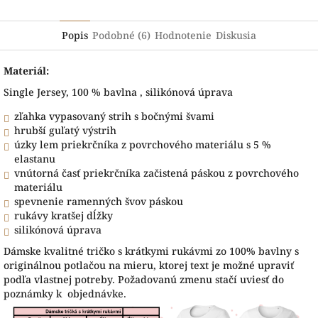
Popis
Podobné (6)
Hodnotenie
Diskusia
Materiál:
Single Jersey, 100 % bavlna , silikónová úprava
zľahka vypasovaný strih s bočnými švami
hrubší guľatý výstrih
úzky lem priekrčníka z povrchového materiálu s 5 %
elastanu
vnútorná časť priekrčníka začistená páskou z povrchového
materiálu
spevnenie ramenných švov páskou
rukávy kratšej dĺžky
silikónová úprava
Dámske kvalitné tričko s krátkymi rukávmi zo 100% bavlny s
originálnou potlačou na mieru, ktorej text je možné upraviť
podľa vlastnej potreby. Požadovanú zmenu stačí uviesť do
poznámky k objednávke.