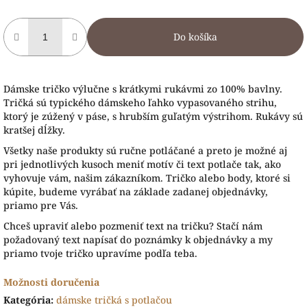
Do košíka
Dámske tričko výlučne s krátkymi rukávmi zo 100% bavlny.
Tričká sú typického dámskeho ľahko vypasovaného strihu,
ktorý je zúžený v páse, s hrubším guľatým výstrihom. Rukávy sú
kratšej dĺžky.
Všetky naše produkty sú ručne potláčané a preto je možné aj
pri jednotlivých kusoch meniť motív či text potlače tak, ako
vyhovuje vám, našim zákazníkom. Tričko alebo body, ktoré si
kúpite, budeme vyrábať na základe zadanej objednávky,
priamo pre Vás.
Chceš upraviť alebo pozmeniť text na tričku? Stačí nám
požadovaný text napísať do poznámky k objednávky a my
priamo tvoje tričko upravíme podľa teba.
Možnosti doručenia
Kategória
:
dámske tričká s potlačou