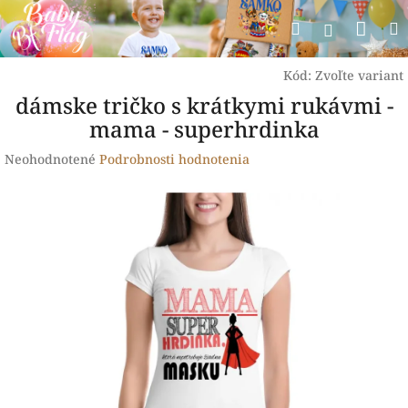
Prejsť
Nák
Hľadať
na
Prihlásen
obsah
koší
Kód:
Zvoľte variant
dámske tričko s krátkymi rukávmi -
mama - superhrdinka
Priemerné
Neohodnotené
Podrobnosti hodnotenia
hodnotenie
produktu
je
0,0
z
5
hviezdičiek.