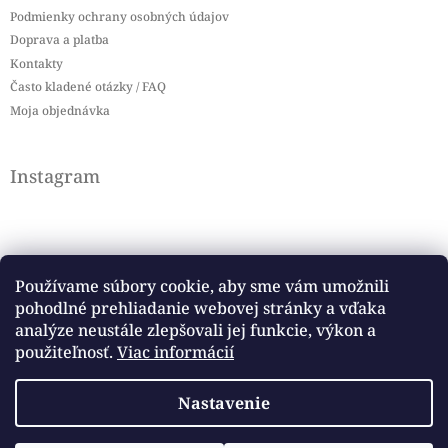
Podmienky ochrany osobných údajov
Doprava a platba
Kontakty
Často kladené otázky / FAQ
Moja objednávka
Instagram
Používame súbory cookie, aby sme vám umožnili
pohodlné prehliadanie webovej stránky a vďaka
Sledovať na Instagrame
analýze neustále zlepšovali jej funkcie, výkon a
použiteľnosť.
Viac informácií
Facebook
Nastavenie