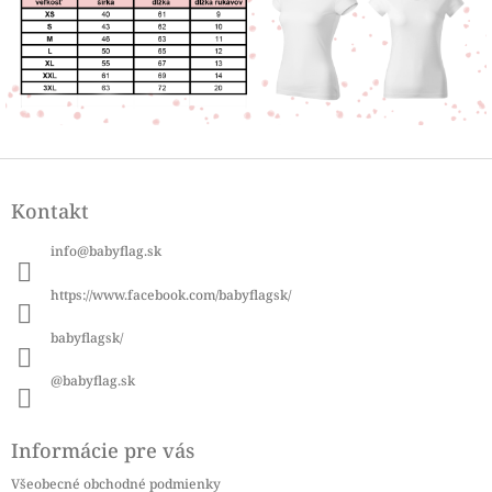
Z
á
Kontakt
p
ä
info
@
babyflag.sk
t
i
https://www.facebook.com/babyflagsk/
e
babyflagsk/
@babyflag.sk
Informácie pre vás
Všeobecné obchodné podmienky