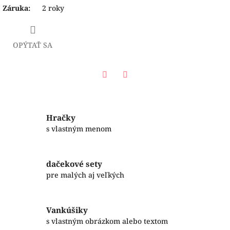
Záruka
:
2 roky
OPÝTAŤ SA
Facebook
Twitter
Hračky
s vlastným menom
dačekové sety
pre malých aj veľkých
Vankúšiky
s vlastným obrázkom alebo textom