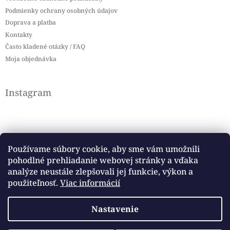
Podmienky ochrany osobných údajov
Doprava a platba
Kontakty
Často kladené otázky / FAQ
Moja objednávka
Instagram
Používame súbory cookie, aby sme vám umožnili
pohodlné prehliadanie webovej stránky a vďaka
Sledovať na Instagrame
analýze neustále zlepšovali jej funkcie, výkon a
použiteľnosť.
Viac informácií
Facebook
Nastavenie