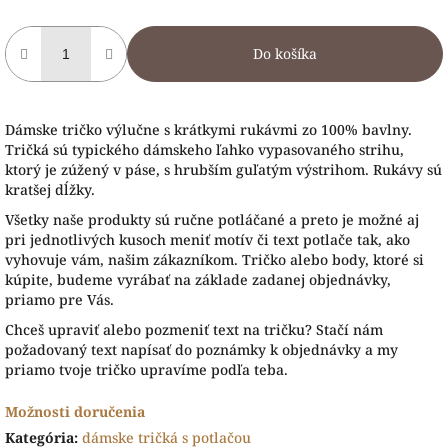
Do košíka
Dámske tričko výlučne s krátkymi rukávmi zo 100% bavlny.
Tričká sú typického dámskeho ľahko vypasovaného strihu,
ktorý je zúžený v páse, s hrubším guľatým výstrihom. Rukávy sú
kratšej dĺžky.
Všetky naše produkty sú ručne potláčané a preto je možné aj
pri jednotlivých kusoch meniť motív či text potlače tak, ako
vyhovuje vám, našim zákazníkom. Tričko alebo body, ktoré si
kúpite, budeme vyrábať na základe zadanej objednávky,
priamo pre Vás.
Chceš upraviť alebo pozmeniť text na tričku? Stačí nám
požadovaný text napísať do poznámky k objednávky a my
priamo tvoje tričko upravíme podľa teba.
Možnosti doručenia
Kategória
:
dámske tričká s potlačou