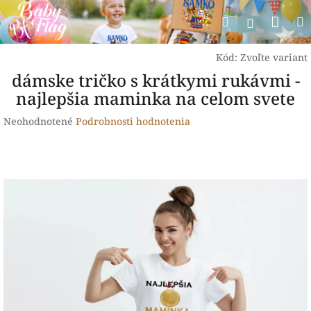
Prejsť
Nák
Hľadať
na
Prihlásen
obsah
koší
Kód:
Zvoľte variant
dámske tričko s krátkymi rukávmi -
najlepšia maminka na celom svete
Priemerné
Neohodnotené
Podrobnosti hodnotenia
hodnotenie
produktu
je
0,0
z
5
hviezdičiek.