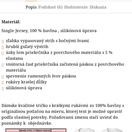
Popis
Podobné (6)
Hodnotenie
Diskusia
Materiál:
Single Jersey, 100 % bavlna , silikónová úprava
zľahka vypasovaný strih s bočnými švami
hrubší guľatý výstrih
úzky lem priekrčníka z povrchového materiálu s 5 %
elastanu
vnútorná časť priekrčníka začistená páskou z povrchového
materiálu
spevnenie ramenných švov páskou
rukávy kratšej dĺžky
silikónová úprava
Dámske kvalitné tričko s krátkymi rukávmi zo 100% bavlny s
originálnou potlačou na mieru, ktorej text je možné upraviť
podľa vlastnej potreby. Požadovanú zmenu stačí uviesť do
poznámky k objednávke.