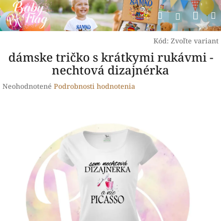
Prejsť
Nák
Hľadať
na
Prihlásen
obsah
koší
Kód:
Zvoľte variant
dámske tričko s krátkymi rukávmi -
nechtová dizajnérka
Priemerné
Neohodnotené
Podrobnosti hodnotenia
hodnotenie
produktu
je
0,0
z
5
hviezdičiek.