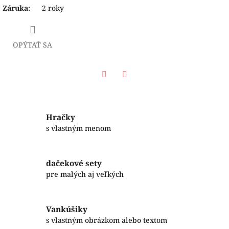
Záruka
:
2 roky
OPÝTAŤ SA
Facebook
Twitter
Hračky
s vlastným menom
dačekové sety
pre malých aj veľkých
Vankúšiky
s vlastným obrázkom alebo textom