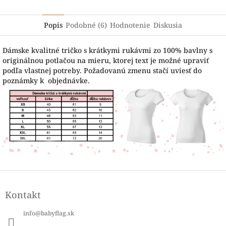
Popis
Podobné (6)
Hodnotenie
Diskusia
Dámske kvalitné tričko s krátkymi rukávmi zo 100% bavlny s
originálnou potlačou na mieru, ktorej text je možné upraviť
podľa vlastnej potreby. Požadovanú zmenu stačí uviesť do
poznámky k objednávke.
Z
á
Kontakt
p
ä
info
@
babyflag.sk
t