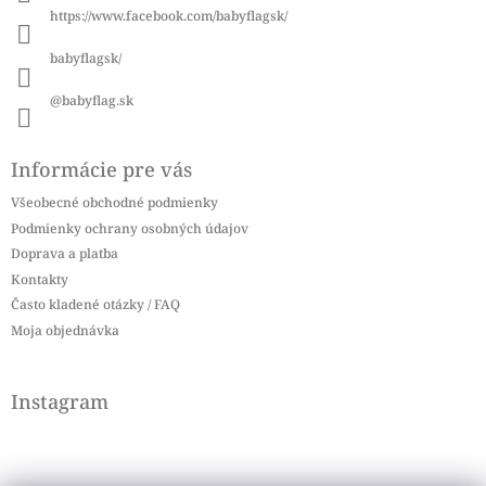
i
https://www.facebook.com/babyflagsk/
e
babyflagsk/
@babyflag.sk
Informácie pre vás
Všeobecné obchodné podmienky
Podmienky ochrany osobných údajov
Doprava a platba
Kontakty
Často kladené otázky / FAQ
Moja objednávka
Instagram