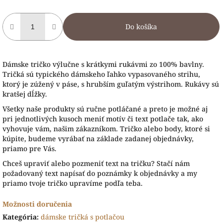
Do košíka
Dámske tričko výlučne s krátkymi rukávmi zo 100% bavlny.
Tričká sú typického dámskeho ľahko vypasovaného strihu,
ktorý je zúžený v páse, s hrubším guľatým výstrihom. Rukávy sú
kratšej dĺžky.
Všetky naše produkty sú ručne potláčané a preto je možné aj
pri jednotlivých kusoch meniť motív či text potlače tak, ako
vyhovuje vám, našim zákazníkom. Tričko alebo body, ktoré si
kúpite, budeme vyrábať na základe zadanej objednávky,
priamo pre Vás.
Chceš upraviť alebo pozmeniť text na tričku? Stačí nám
požadovaný text napísať do poznámky k objednávky a my
priamo tvoje tričko upravíme podľa teba.
Možnosti doručenia
Kategória
:
dámske tričká s potlačou