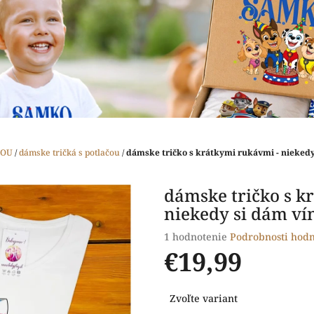
ČOU
/
dámske tričká s potlačou
/
dámske tričko s krátkymi rukávmi - niekedy 
dámske tričko s k
niekedy si dám vín
Priemerné
1 hodnotenie
Podrobnosti hodn
hodnotenie
€19,99
produktu
je
Jednotková
5,0
Zvoľte variant
cena:
z