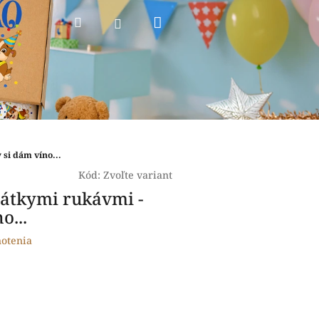
Nákupný
Hľadať
Prihlásenie
košík
si dám víno...
Kód:
Zvoľte variant
rátkymi rukávmi -
o...
otenia