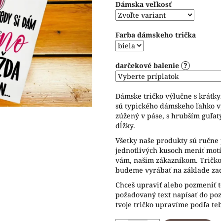
Dámska veľkosť
5
hviezdičiek.
Farba dámskeho trička
darčekové balenie
?
Dámske tričko výlučne s krátk
sú typického dámskeho ľahko v
zúžený v páse, s hrubším guľat
dĺžky.
Všetky naše produkty sú ručne 
jednotlivých kusoch meniť motív
vám, našim zákazníkom. Tričko 
budeme vyrábať na základe zad
Chceš upraviť alebo pozmeniť t
požadovaný text napísať do p
tvoje tričko upravíme podľa te