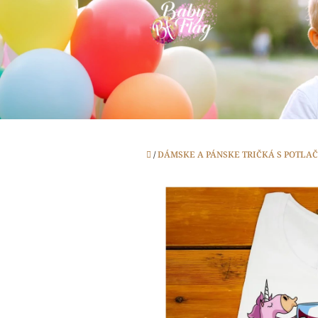
Prejsť
na
obsah
Domov
/
DÁMSKE A PÁNSKE TRIČKÁ S POTLA