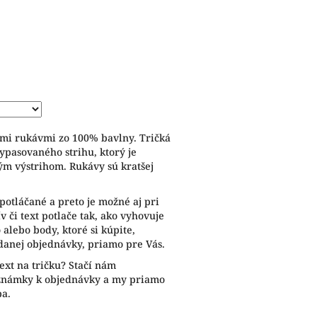
ymi rukávmi zo 100% bavlny. Tričká
ypasovaného strihu, ktorý je
ým výstrihom. Rukávy sú kratšej
potláčané a preto je možné aj pri
 či text potlače tak, ako vyhovuje
alebo body, ktoré si kúpite,
anej objednávky, priamo pre Vás.
ext na tričku? Stačí nám
oznámky k objednávky a my priamo
ba.