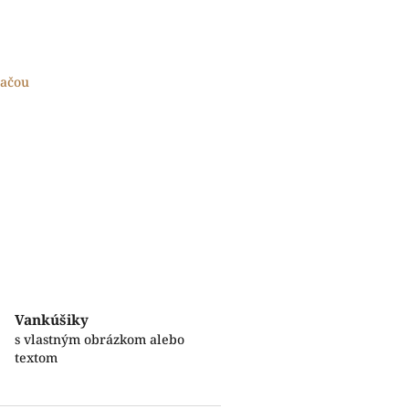
lačou
Vankúšiky
s vlastným obrázkom alebo
textom