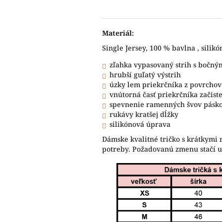
Materiál:
Single Jersey, 100 % bavlna , silik
zľahka vypasovaný strih s bočný
hrubší guľatý výstrih
úzky lem priekrčníka z povrchov
vnútorná časť priekrčníka začis
spevnenie ramenných švov pásk
rukávy kratšej dĺžky
silikónová úprava
Dámske kvalitné tričko s krátkymi 
potreby. Požadovanú zmenu stačí 