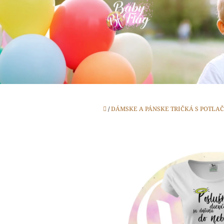
Prejsť
na
obsah
Domov
/
DÁMSKE A PÁNSKE TRIČKÁ S POTLA