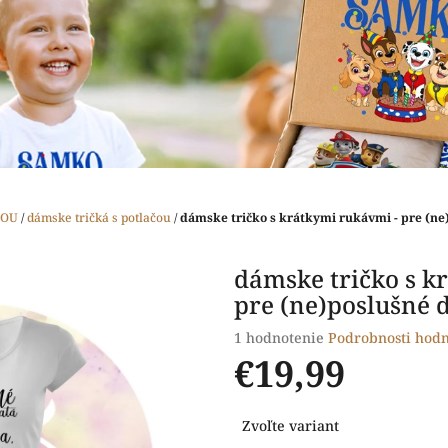
ČOU
/
dámske tričká s potlačou
/
dámske tričko s krátkymi rukávmi - pre (ne
dámske tričko s k
pre (ne)poslušné 
Priemerné
1 hodnotenie
Podrobnosti hodn
hodnotenie
€19,99
produktu
je
Jednotková
5,0
Zvoľte variant
cena:
z