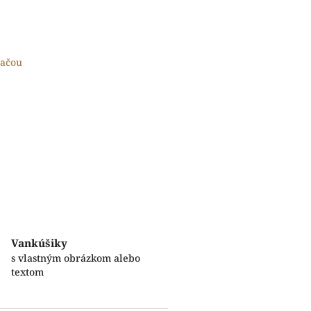
lačou
Vankúšiky
s vlastným obrázkom alebo
textom