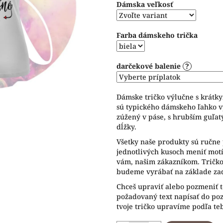
Dámska veľkosť
5
hviezdičiek.
Farba dámskeho trička
darčekové balenie
?
Dámske tričko výlučne s krátk
sú typického dámskeho ľahko v
zúžený v páse, s hrubším guľat
dĺžky.
Všetky naše produkty sú ručne 
jednotlivých kusoch meniť motív
vám, našim zákazníkom. Tričko 
budeme vyrábať na základe zad
Chceš upraviť alebo pozmeniť t
požadovaný text napísať do p
tvoje tričko upravíme podľa te