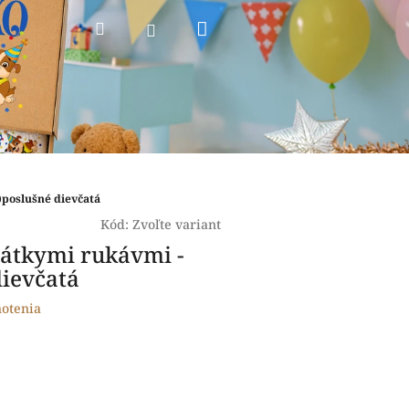
Nákupný
Hľadať
Prihlásenie
košík
)poslušné dievčatá
Kód:
Zvoľte variant
rátkymi rukávmi -
dievčatá
otenia