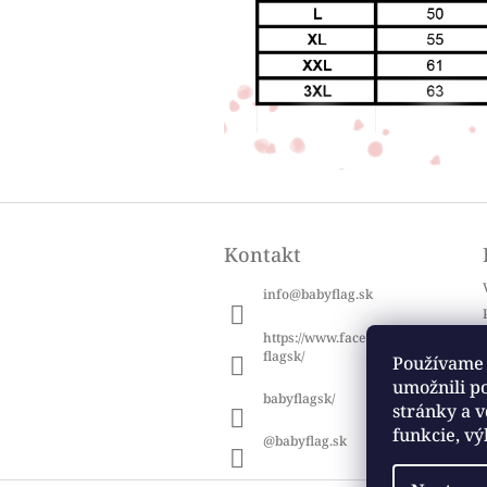
Z
á
Kontakt
p
ä
info
@
babyflag.sk
t
i
https://www.facebook.com/baby
e
flagsk/
Používame 
umožnili p
babyflagsk/
stránky a v
funkcie, vý
@babyflag.sk