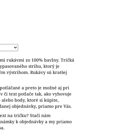
ymi rukávmi zo 100% bavlny. Tričká
ypasovaného strihu, ktorý je
ým výstrihom. Rukávy sú kratšej
potláčané a preto je možné aj pri
 či text potlače tak, ako vyhovuje
alebo body, ktoré si kúpite,
anej objednávky, priamo pre Vás.
ext na tričku? Stačí nám
oznámky k objednávky a my priamo
ba.