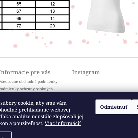
Informácie pre vás
Instagram
Všeobecné obchodné podmienky
Podmienky ochrany osobných
údajov
Doprava a platba
súbory cookie, aby sme vám
Odmietnuť
Kontakty
ohodlné prehliadanie webovej
Sledovať na Instagrame
Často kladené otázky / FAQ
ďaka analýze neustále zlepšovali jej
kon a použiteľnosť.
Viac informácií
Moja objednávka