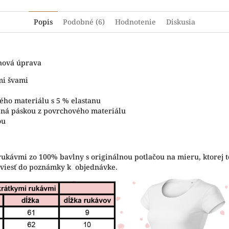
Popis
Podobné (6)
Hodnotenie
Diskusia
ónová úprava
mi švami
ého materiálu s 5 % elastanu
tená páskou z povrchového materiálu
ou
rukávmi zo 100% bavlny s originálnou potlačou na mieru, ktorej t
uviesť do poznámky k objednávke.