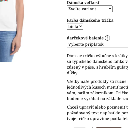
Dámska veľkosť
5
hviezdičiek.
Farba dámskeho trička
darčekové balenie
?
Dámske tričko výlučne s krátk
sú typického dámskeho ľahko v
zúžený v páse, s hrubším guľat
dĺžky.
Všetky naše produkty sú ručne 
jednotlivých kusoch meniť motív
vám, našim zákazníkom. Tričko 
budeme vyrábať na základe zad
Chceš upraviť alebo pozmeniť t
požadovaný text napísať do p
tvoje tričko upravíme podľa te