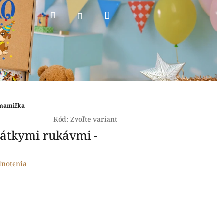
Nákupný
Hľadať
Prihlásenie
košík
 mamička
Kód:
Zvoľte variant
rátkymi rukávmi -
dnotenia