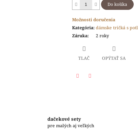
Do košíka
Možnosti doručenia
Kategória
:
dámske tričká s pot
Záruka
:
2 roky
TLAČ
OPÝTAŤ SA
Facebook
Twitter
dačekové sety
pre malých aj veľkých