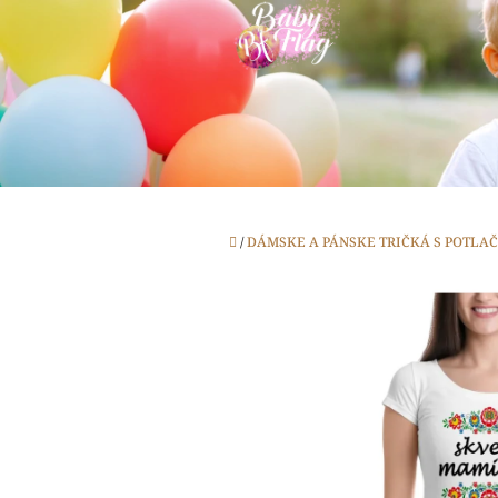
Prejsť
na
obsah
Domov
/
DÁMSKE A PÁNSKE TRIČKÁ S POTLA