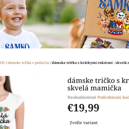
ČOU
/
dámske tričká s potlačou
/
dámske tričko s krátkymi rukávmi - skvelá
dámske tričko s k
skvelá mamička
Priemerné
Neohodnotené
Podrobnosti ho
hodnotenie
€19,99
produktu
je
Jednotková
0,0
Zvoľte variant
cena:
z