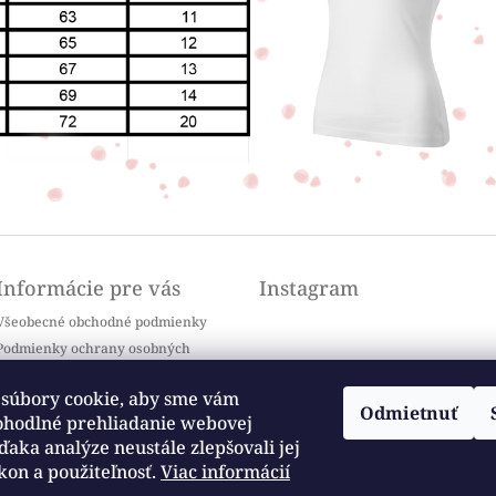
Informácie pre vás
Instagram
Všeobecné obchodné podmienky
Podmienky ochrany osobných
údajov
Doprava a platba
súbory cookie, aby sme vám
Odmietnuť
Kontakty
ohodlné prehliadanie webovej
Sledovať na Instagrame
Často kladené otázky / FAQ
ďaka analýze neustále zlepšovali jej
kon a použiteľnosť.
Viac informácií
Moja objednávka