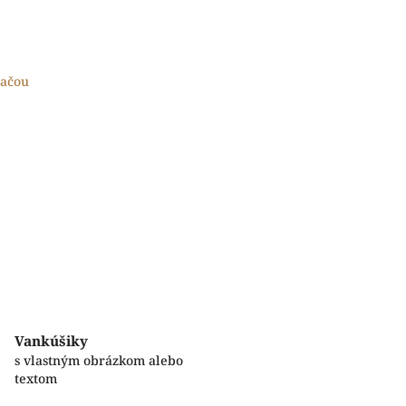
lačou
Vankúšiky
s vlastným obrázkom alebo
textom