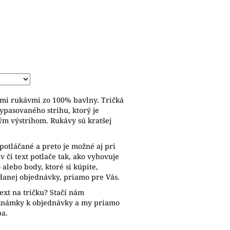
ymi rukávmi zo 100% bavlny. Tričká
ypasovaného strihu, ktorý je
ým výstrihom. Rukávy sú kratšej
potláčané a preto je možné aj pri
 či text potlače tak, ako vyhovuje
alebo body, ktoré si kúpite,
anej objednávky, priamo pre Vás.
ext na tričku? Stačí nám
oznámky k objednávky a my priamo
ba.