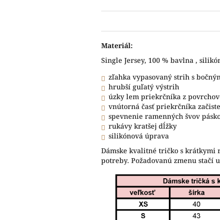
Materiál:
Single Jersey, 100 % bavlna , silik
zľahka vypasovaný strih s bočný
hrubší guľatý výstrih
úzky lem priekrčníka z povrchov
vnútorná časť priekrčníka začis
spevnenie ramenných švov pásk
rukávy kratšej dĺžky
silikónová úprava
Dámske kvalitné tričko s krátkymi 
potreby. Požadovanú zmenu stačí 