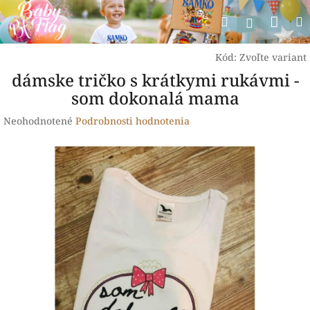
Prejsť
Nák
Hľadať
na
Prihlásen
obsah
koší
Kód:
Zvoľte variant
dámske tričko s krátkymi rukávmi -
som dokonalá mama
Priemerné
Neohodnotené
Podrobnosti hodnotenia
hodnotenie
produktu
je
0,0
z
5
hviezdičiek.