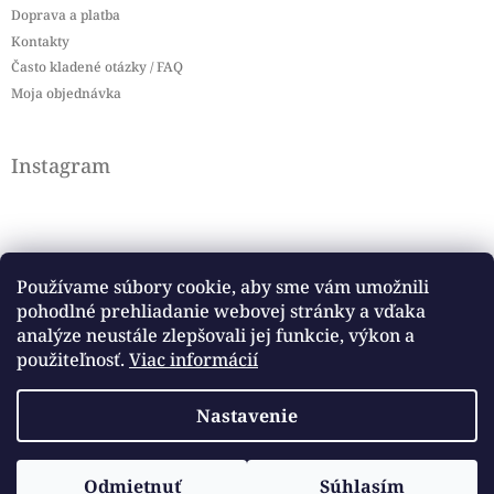
Doprava a platba
Kontakty
Často kladené otázky / FAQ
Moja objednávka
Instagram
Používame súbory cookie, aby sme vám umožnili
pohodlné prehliadanie webovej stránky a vďaka
Sledovať na Instagrame
analýze neustále zlepšovali jej funkcie, výkon a
použiteľnosť.
Viac informácií
Facebook
Nastavenie
Copyright 2026
Baby flag
. Všetky práva vyhradené.
Vytvoril Shoptet
Odmietnuť
Súhlasím