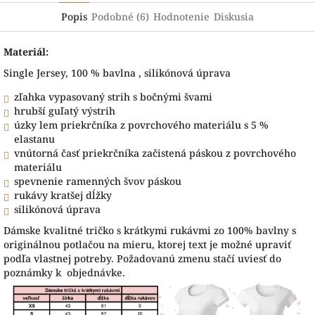
Popis
Podobné (6)
Hodnotenie
Diskusia
Materiál:
Single Jersey, 100 % bavlna , silikónová úprava
zľahka vypasovaný strih s bočnými švami
hrubší guľatý výstrih
úzky lem priekrčníka z povrchového materiálu s 5 %
elastanu
vnútorná časť priekrčníka začistená páskou z povrchového
materiálu
spevnenie ramenných švov páskou
rukávy kratšej dĺžky
silikónová úprava
Dámske kvalitné tričko s krátkymi rukávmi zo 100% bavlny s
originálnou potlačou na mieru, ktorej text je možné upraviť
podľa vlastnej potreby. Požadovanú zmenu stačí uviesť do
poznámky k objednávke.