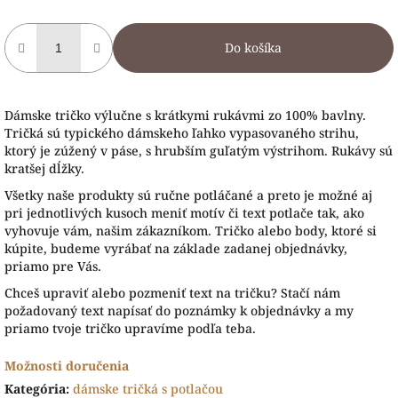
Do košíka
Dámske tričko výlučne s krátkymi rukávmi zo 100% bavlny.
Tričká sú typického dámskeho ľahko vypasovaného strihu,
ktorý je zúžený v páse, s hrubším guľatým výstrihom. Rukávy sú
kratšej dĺžky.
Všetky naše produkty sú ručne potláčané a preto je možné aj
pri jednotlivých kusoch meniť motív či text potlače tak, ako
vyhovuje vám, našim zákazníkom. Tričko alebo body, ktoré si
kúpite, budeme vyrábať na základe zadanej objednávky,
priamo pre Vás.
Chceš upraviť alebo pozmeniť text na tričku? Stačí nám
požadovaný text napísať do poznámky k objednávky a my
priamo tvoje tričko upravíme podľa teba.
Možnosti doručenia
Kategória
:
dámske tričká s potlačou