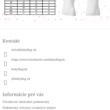
Z
á
Kontakt
p
ä
info
@
babyflag.sk
t
i
https://www.facebook.com/babyflagsk/
e
babyflagsk/
@babyflag.sk
Informácie pre vás
Všeobecné obchodné podmienky
Podmienky ochrany osobných údajov