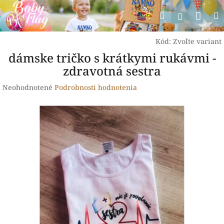
Prejsť
Nák
Hľadať
na
Prihlásen
obsah
koší
Kód:
Zvoľte variant
dámske tričko s krátkymi rukávmi -
zdravotná sestra
Priemerné
Neohodnotené
Podrobnosti hodnotenia
hodnotenie
produktu
je
0,0
z
5
hviezdičiek.