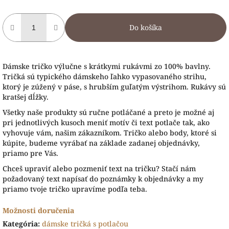
Do košíka
Dámske tričko výlučne s krátkymi rukávmi zo 100% bavlny.
Tričká sú typického dámskeho ľahko vypasovaného strihu,
ktorý je zúžený v páse, s hrubším guľatým výstrihom. Rukávy sú
kratšej dĺžky.
Všetky naše produkty sú ručne potláčané a preto je možné aj
pri jednotlivých kusoch meniť motív či text potlače tak, ako
vyhovuje vám, našim zákazníkom. Tričko alebo body, ktoré si
kúpite, budeme vyrábať na základe zadanej objednávky,
priamo pre Vás.
Chceš upraviť alebo pozmeniť text na tričku? Stačí nám
požadovaný text napísať do poznámky k objednávky a my
priamo tvoje tričko upravíme podľa teba.
Možnosti doručenia
Kategória
:
dámske tričká s potlačou