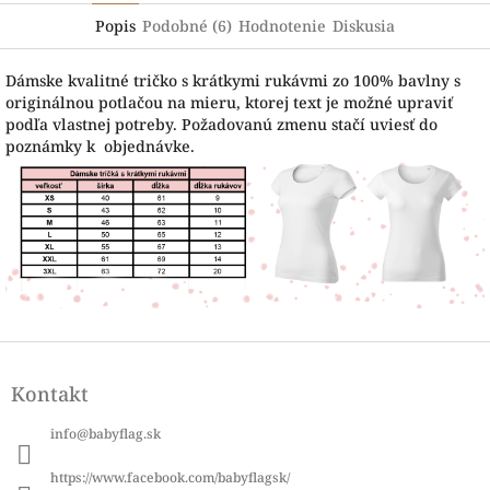
Popis
Podobné (6)
Hodnotenie
Diskusia
Dámske kvalitné tričko s krátkymi rukávmi zo 100% bavlny s
originálnou potlačou na mieru, ktorej text je možné upraviť
podľa vlastnej potreby. Požadovanú zmenu stačí uviesť do
poznámky k objednávke.
Z
á
Kontakt
p
ä
info
@
babyflag.sk
t
i
https://www.facebook.com/babyflagsk/