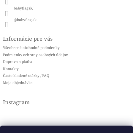
e
babyflagsk/
@babyflag.sk
Informácie pre vás
Všeobecné obchodné podmienky
Podmienky ochrany osobných údajov
Doprava a platba
Kontakty
Často kladené otázky / FAQ
Moja objednávka
Instagram